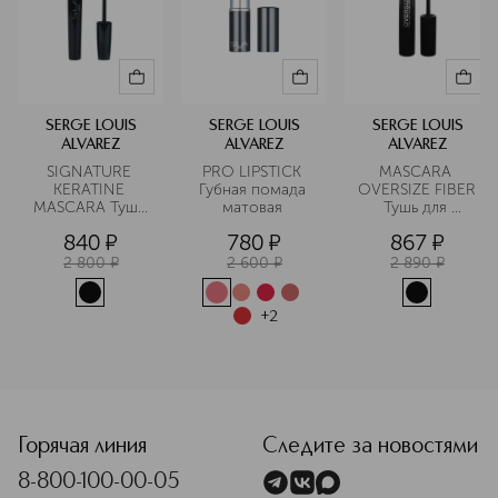
SERGE LOUIS
SERGE LOUIS
SERGE LOUIS
ALVAREZ
ALVAREZ
ALVAREZ
SIGNATURE 
PRO LIPSTICK 
MASCARA 
KERATINE 
Губная помада 
OVERSIZE FIBER 
MASCARA Тушь 
матовая 
Тушь для 
для ресниц с 
ресниц 
840
¤
780
¤
867
¤
кератином 
объемная 
водостойкая
2 800
¤
2 600
¤
2 890
¤
+
2
<p class="MsoNormal"><span style="font-size: 12.0pt; line
Горячая линия
Следите за новостями
8-800-100-00-05