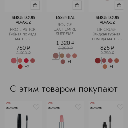
Подробнее
SERGE LOUIS
ESSENTIAL
SERGE LOUIS
ALVAREZ
ALVAREZ
ROUGE 
CACHEMIRE 
PRO LIPSTICK 
LIP CRUSH 
SUPREME 
Губная помада 
Жидкая губная 
Помада для губ
матовая 
помада матовая
1 320
¤
780
¤
825
¤
2 200
¤
2 600
¤
2 750
¤
+
1
+
2
+
1
С этим товаром покупают
-70%
-70%
-70%
ЭКСКЛЮЗИВ
ЭКСКЛЮЗИВ
ЭКСКЛЮЗИВ