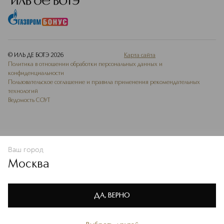
© ИЛЬ ДЕ БОТЭ
2026
Карта сайта
Политика в отношении обработки персональных данных и
конфиденциальности
Пользовательское соглашение и правила применения рекомендательных
технологий
Ведомость СОУТ
Ваш город
В КОРЗИНУ
КУПИТЬ СЕЙЧАС
Москва
Мы используем cookie-файлы и сервисы веб-аналитики. Они
необходимы для улучшения работы сайта. Подробнее –
OK
в
Политике конфиденциальности
ДА, ВЕРНО