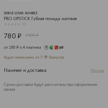
SERGE LOUIS ALVAREZ
PRO LIPSTICK Губная помада матовая
(
0
)
0
из
5
0
780
¤
2 600
¤
от
195
¤
х 4 платежа
будет начислено
от
7
бонусов
Наличие и доставка
Москва
Сроки доставки будут рассчитаны при оформлении
заказа