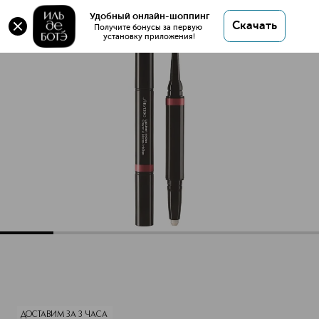
Оригинал 💯 InkDuo Автоматический карандаш-
Удобный онлайн-шоппинг
Скачать
праймер для губ купить в интернет магазине ИЛЬ
Получите бонусы за первую 
установку приложения!
ДЕ БОТЭ с доставкой.
InkDuo Автоматический карандаш-праймер для губ
Описание
Характеристики
ДОСТАВИМ ЗА 3 ЧАСА