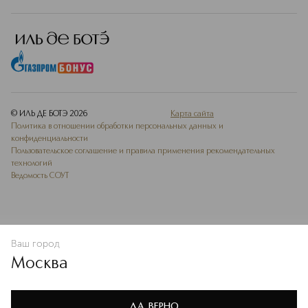
© ИЛЬ ДЕ БОТЭ
2026
Карта сайта
Политика в отношении обработки персональных данных и
конфиденциальности
Пользовательское соглашение и правила применения рекомендательных
технологий
Ведомость СОУТ
Ваш город
В КОРЗИНУ
КУПИТЬ СЕЙЧАС
Москва
Мы используем cookie-файлы и сервисы веб-аналитики. Они
необходимы для улучшения работы сайта. Подробнее –
OK
в
Политике конфиденциальности
ДА, ВЕРНО