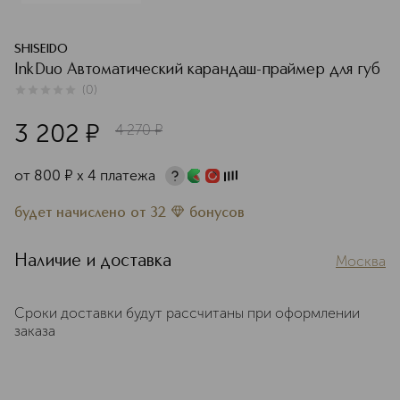
SHISEIDO
InkDuo Автоматический карандаш-праймер для губ
(
0
)
0
из
5
0
3 202
¤
4 270
¤
от
800
¤
х 4 платежа
будет начислено
от
32
бонусов
Наличие и доставка
Москва
Сроки доставки будут рассчитаны при оформлении
заказа