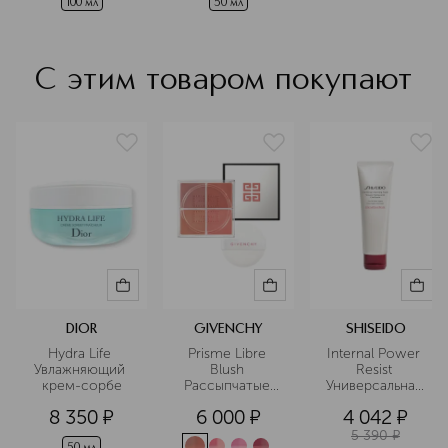
100 мл
50 мл
С этим товаром покупают
DIOR
GIVENCHY
SHISEIDO
Hydra Life 
Prisme Libre 
Internal Power 
Увлажняющий 
Blush 
Resist 
крем-сорбе
Рассыпчатые 
Универсальная 
четырехцветные
очищающая 
8 350
¤
6 000
¤
4 042
¤
 румяна для 
пенка
лица
5 390
¤
50 мл