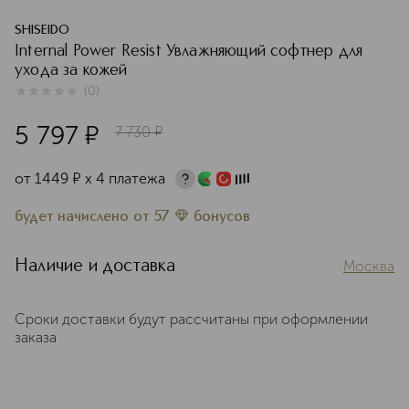
SHISEIDO
Internal Power Resist Увлажняющий софтнер для
ухода за кожей
(
0
)
0
из
5
0
5 797
¤
7 730
¤
от
1449
¤
х 4 платежа
будет начислено
от
57
бонусов
Наличие и доставка
Москва
Сроки доставки будут рассчитаны при оформлении
заказа