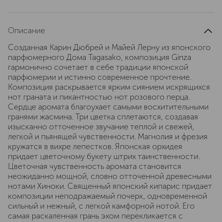
Описание
Созданная Карин Дюбрей и Майей Лерну из японского
парфюмерного Дома Tagasako, композиция Ginza
гармонично сочетает в себе традиции японской
парфюмерии и истинно современное прочтение.
Композиция раскрывается ярким сиянием искрящихся
нот граната и пикантностью нот розового перца.
Сердце аромата благоухает самыми восхитительными
гранями жасмина. Три цветка сплетаются, создавая
изысканно отточенное звучание теплой и свежей,
легкой и пьянящей чувственности. Магнолия и фрезия
кружатся в вихре лепестков. Японская орхидея
придает цветочному букету штрих таинственности.
Цветочная чувственность аромата становится
неожиданно мощной, словно отточенной древесными
нотами Хиноки. Священный японский кипарис придает
композиции неподражаемый почерк, одновременной
сильный и нежный, с легкой камфорной нотой. Его
самая раскаленная грань эхом перекликается с