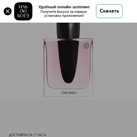
Оригинал 💯 Ginza Парфюмерная вода купить в
Удобный онлайн-шоппинг
Скачать
интернет магазине ИЛЬ ДЕ БОТЭ с доставкой.
Получите бонусы за первую 
установку приложения!
Ginza Парфюмерная вода
Описание
Характеристики
ДОСТАВИМ ЗА 3 ЧАСА