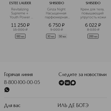
ESTEE LAUDER
SHISEIDO
SHISEIDO
Revitalizing 
Ginza Night 
Крем для тела, 
Supreme + 
Насыщенная 
повышающий 
Youth Power 
парфюмерная 
упругость кожи
Soft Milky Lotion 
вода 
11 250
¤
6 750
¤
6 022
¤
Омолаживающий
 флюид 
15 000
¤
9 000
¤
8 030
¤
комплексного 
действия
100 мл
30 мл
50 мл
200 мл
<p class="MsoNormal"><span style="font-size: 12.0pt; line
Горячая линия
Следите за новостями
8-800-100-00-05
Для вас
ИЛЬ ДЕ БОТЭ