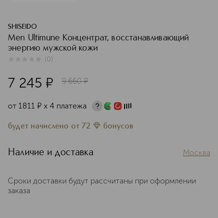
SHISEIDO
Men Ultimune Концентрат, восстанавливающий
энергию мужской кожи
(
0
)
0
из
5
0
7 245
¤
9 660
¤
от
1811
¤
х 4 платежа
будет начислено
от
72
бонусов
Наличие и доставка
Москва
Сроки доставки будут рассчитаны при оформлении
заказа