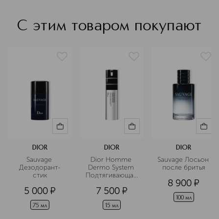
С этим товаром покупают
DIOR
DIOR
DIOR
Sauvage 
Dior Homme 
Sauvage Лосьон 
Дезодорант-
Dermo System 
после бритья
стик
Подтягивающая 
8 900
¤
сыворотка для 
5 000
¤
7 500
¤
контура глаз, 
снимающая 
100 мл
признаки 
75 мл
15 мл
усталости