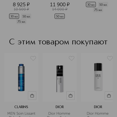
лица 
сияния для 
совершенствующи
8 925
¤
11 900
¤
любого типа 
 флюид для 
30 мл
50 мл
10 500
¤
14 000
¤
кожи
лица
75 мл
30 мл
50 мл
50 мл
75 мл
С этим товаром покупают
CLARINS
DIOR
DIOR
MEN Soin Lissant 
Dior Homme 
Dior Homme 