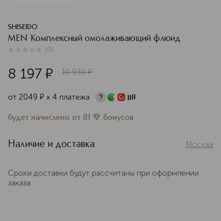
SHISEIDO
MEN Комплексный омолаживающий флюид
(
0
)
0
из
5
0
8 197
¤
10 930
¤
от
2049
¤
х 4 платежа
будет начислено
от
81
бонусов
Наличие и доставка
Москва
Сроки доставки будут рассчитаны при оформлении
заказа