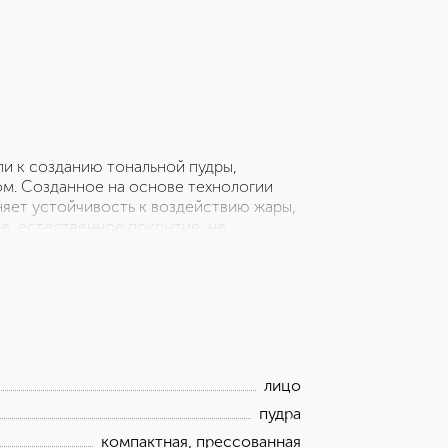
и к созданию тональной пудры,
м. Созданное на основе технологии
няет устойчивость к воздействию жары,
е, естественное покрытие, не
щена в элегантный, ультратонкий
енда красной полосой. Препятствует
тролирует жирный блеск до 8 часов.
лицо
пудра
компактная, прессованная