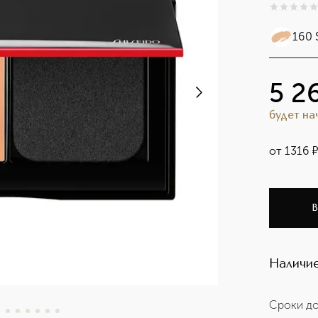
0
из
5
0
160 
5 2
будет н
от
1316
В
Наличие
Сроки до