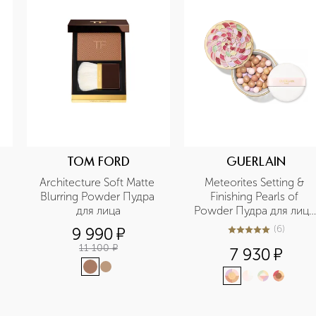
TOM FORD
GUERLAIN
Architecture Soft Matte 
Meteorites Setting & 
Blurring Powder Пудра 
Finishing Pearls of 
для лица
Powder Пудра для лица 
в шариках
(
6
)
9 990
¤
5
из
5
6
11 100
¤
7 930
¤