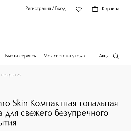
Регистрация / Вход
Корзина
Бьюти-сервисы
Моя система ухода
Акции
Театр
о покрытия
O
hro Skin Компактная тональная
а для свежего безупречного
ытия