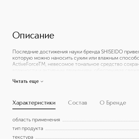
Описание
Последние достижения науки бренда SHISEIDO привел
которую можно наносить сухим или влажным способо
ActiveForceTM, невесомое тональное средство сохра
влажности и активным движениям, обеспечивая свеже
требующее коррекции в течение 24 часов. Пудра поме
Читать еще
компактный футляр с традиционной, знаковой для бр
оседанию на коже загрязнений из внешней среды, кон
Подходит для всех типов кожи.
Характеристики
Состав
О Бренде
область применения
тип продукта
текстура