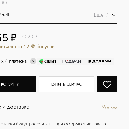
(
0
)
Еще 7
Shell
65
¤
7 020
¤
ачислено
от
52
бонусов
¤
х 4 платежа
 КОРЗИНУ
КУПИТЬ СЕЙЧАС
 и доставка
Москва
ставки будут рассчитаны при оформлении заказа