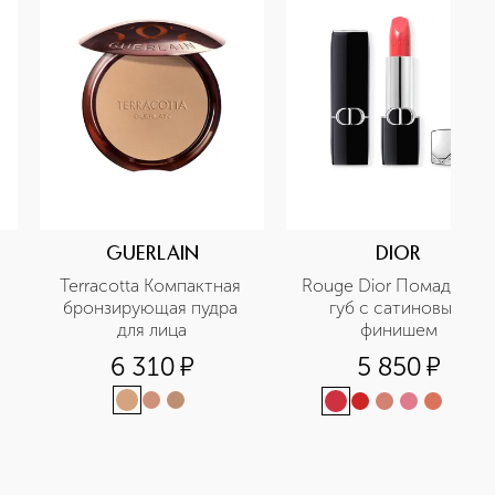
GUERLAIN
DIOR
Terracotta Компактная 
Rouge Dior Помада для 
бронзирующая пудра 
губ с сатиновым 
для лица
финишем
6 310
¤
5 850
¤
+
13