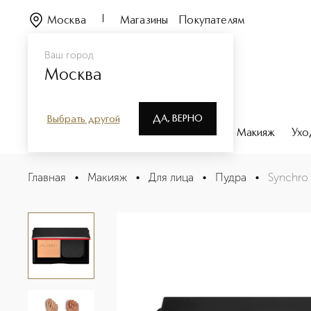
Москва
Магазины
Покупателям
Ваш город
Москва
ДА, ВЕРНО
Выбрать другой
Каталог
Бренды
Парфюмерия
Макияж
Ухо
Synchro Skin Компактная тональная пудра для свежего
Главная
•
Макияж
•
Для лица
•
Пудра
•
Synchro
Описание
Характеристики