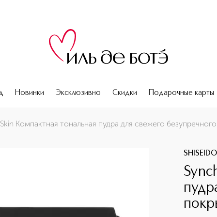
д
Новинки
Эксклюзивно
Скидки
Подарочные карты
 безупречного покрытия
 Skin Компактная тональная пудра для свежего безупречног
SHISEID
Sync
пудр
покр