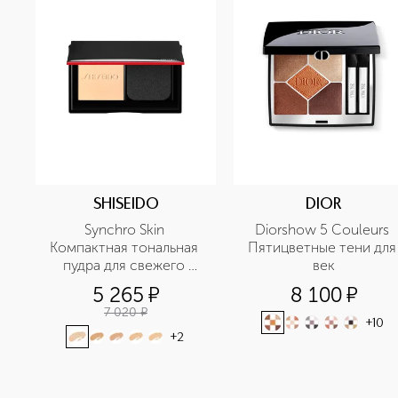
SHISEIDO
DIOR
Synchro Skin 
Diorshow 5 Couleurs 
Компактная тональная 
Пятицветные тени для 
пудра для свежего 
век
безупречного покрытия
5 265
¤
8 100
¤
7 020
¤
+
10
+
2