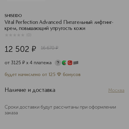
SHISEIDO
Vital Perfection Advanced Питательный лифтинг-
крем, повышающий упругость кожи
(
0
)
0
из
5
0
12 502
¤
16 670
¤
от
3125
¤
х 4 платежа
будет начислено
от
125
бонусов
Наличие и доставка
Москва
Сроки доставки будут рассчитаны при оформлении
заказа