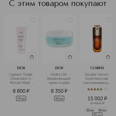
С этим товаром покупают
DIOR
DIOR
CLARINS
Capture Totale 
Hydra Life 
Double Serum 
Dreamskin 1-
Увлажняющий 
Комплексная 
Minute Mask  
крем-сорбе
омолаживающая
Маска для лица, 
 двойная 
(
7
)
8 800
¤
8 350
¤
придающая 
сыворотка для 
5
из
5
7
коже 
лица 
15 002
¤
совершенство
75 мл
50 мл
17 650
¤
30 мл
50 мл
75 мл