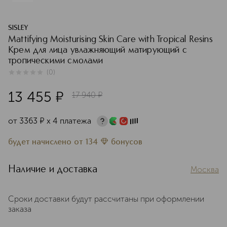
SISLEY
Mattifying Moisturising Skin Care with Tropical Resins
Крем для лица увлажняющий матирующий с
тропическими смолами
(
0
)
0
из
5
0
13 455
¤
17 940
¤
от
3363
¤
х 4 платежа
будет начислено
от
134
бонусов
Наличие и доставка
Москва
Сроки доставки будут рассчитаны при оформлении
заказа