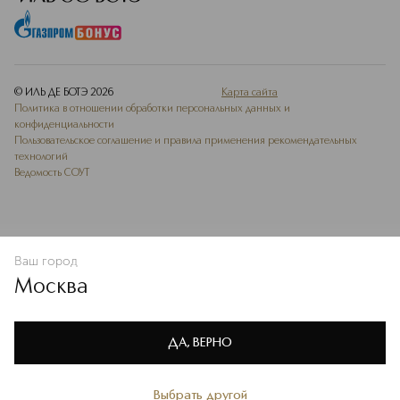
© ИЛЬ ДЕ БОТЭ
2026
Карта сайта
Политика в отношении обработки персональных данных и
конфиденциальности
Пользовательское соглашение и правила применения рекомендательных
технологий
Ведомость СОУТ
Ваш город
В КОРЗИНУ
КУПИТЬ СЕЙЧАС
Москва
Мы используем cookie-файлы и сервисы веб-аналитики. Они
необходимы для улучшения работы сайта. Подробнее –
OK
в
Политике конфиденциальности
ДА, ВЕРНО
Выбрать другой