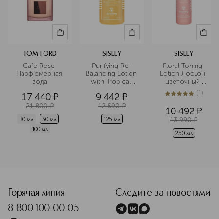
TOM FORD
SISLEY
SISLEY
Cafe Rose 
Purifying Re-
Floral Toning 
Парфюмерная 
Balancing Lotion 
Lotion Лосьон 
вода
with Tropical 
цветочный 
Resins Лосьон 
тонизирующий
(
1
)
17 440
¤
9 442
¤
для очищения и 
5
из
5
1
восстановления
21 800
¤
12 590
¤
10 492
¤
 баланса кожи с 
13 990
¤
тропическими 
30 мл
50 мл
125 мл
смолами
100 мл
250 мл
<p class="MsoNormal"><span style="font-size: 12.0pt; line
Горячая линия
Следите за новостями
8-800-100-00-05