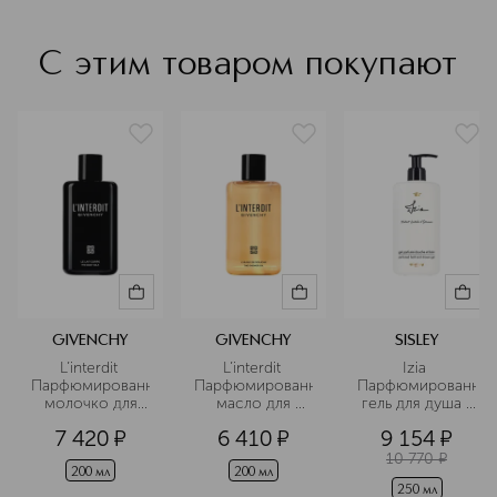
С этим товаром покупают
GIVENCHY
GIVENCHY
SISLEY
L’interdit 
L’interdit 
Izia 
Парфюмированное
Парфюмированное
Парфюмированны
 молочко для 
 масло для 
 гель для душа и 
тела
душа
ванны
7 420
¤
6 410
¤
9 154
¤
10 770
¤
200 мл
200 мл
250 мл