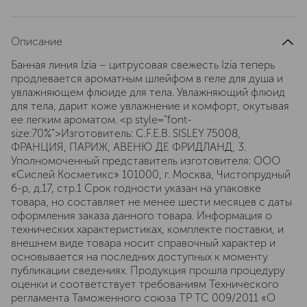
Описание
Банная линия Izia – цитрусовая свежесть Izia теперь
продлевается ароматным шлейфом в геле для душа и
увлажняющем флюиде для тела. Увлажняющий флюид
для тела, дарит коже увлажнение и комфорт, окутывая
ее легким ароматом. <p style="font-
size:70%">Изготовитель: C.F.E.B. SISLEY 75008,
ФРАНЦИЯ, ПАРИЖ, АВЕНЮ ДЕ ФРИДЛАНД, 3.
Уполномоченный представитель изготовителя: ООО
«Сислей Косметикс» 101000, г. Москва, Чистопрудный
б-р, д.17, cтр.1 Срок годности указан на упаковке
товара, но составляет не менее шести месяцев с даты
оформления заказа данного товара. Информация о
технических характеристиках, комплекте поставки, и
внешнем виде товара носит справочный характер и
основывается на последних доступных к моменту
публикации сведениях. Продукция прошла процедуру
оценки и соответствует требованиям Технического
регламента Таможенного союза ТР ТС 009/2011 «О