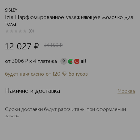
SISLEY
Izia Парфюмированное увлажняющее молочко для
тела
(
0
)
0
из
5
0
12 027
¤
14 150
¤
от
3006
¤
х 4 платежа
будет начислено
от
120
бонусов
Наличие и доставка
Москва
Сроки доставки будут рассчитаны при оформлении
заказа