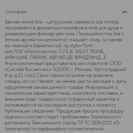
Описание
Банная линия Izia – цитрусовая свежесть Izia теперь
продлевается ароматным шлейфом в геле для душа и
увлажняющем флюиде для тела. Пенящийся гель Izia с
легким ароматом деликатно очищает кожу, оставляя
ее нежной и бархатистой. <p style="font-
size:70%">Изготовитель: C.F.E.B. SISLEY 75008,
ФРАНЦИЯ, ПАРИЖ, АВЕНЮ ДЕ ФРИДЛАНД, 3.
Уполномоченный представитель изготовителя: ООО
«Сислей Косметикс» 101000, г. Москва, Чистопрудный
б-р, д.17, cтр.1 Срок годности указан на упаковке
товара, но составляет не менее шести месяцев с даты
оформления заказа данного товара. Информация о
технических характеристиках, комплекте поставки, и
внешнем виде товара носит справочный характер и
основывается на последних доступных к моменту
публикации сведениях. Продукция прошла процедуру
оценки и соответствует требованиям Технического
регламента Таможенного союза ТР ТС 009/2011 «О
безопасности парфюмерно-косметической