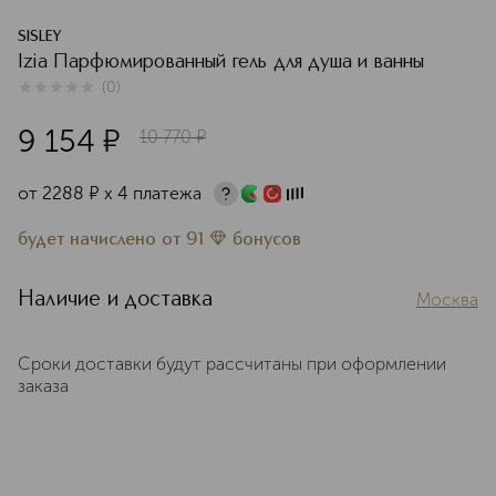
SISLEY
Izia Парфюмированный гель для душа и ванны
(
0
)
0
из
5
0
9 154
¤
10 770
¤
от
2288
¤
х 4 платежа
будет начислено
от
91
бонусов
Наличие и доставка
Москва
Сроки доставки будут рассчитаны при оформлении
заказа