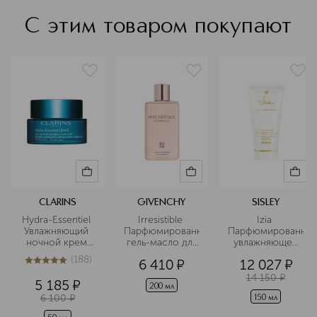
С этим товаром покупают
CLARINS
GIVENCHY
SISLEY
Hydra-Essentiel 
Irresistible 
Izia 
Увлажняющий 
Парфюмированный
Парфюмированно
ночной крем 
 гель-масло для 
 увлажняющее 
для любого 
душа
молочко для 
(
188
)
6 410
¤
12 027
¤
типа кожи
тела
5
из
5
188
14 150
¤
5 185
¤
200 мл
6 100
¤
150 мл