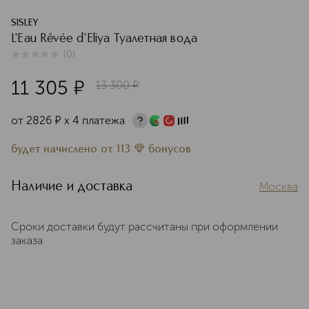
SISLEY
L'Eau Rêvée d'Eliya Туалетная вода
(
0
)
0
из
5
0
11 305
¤
13 300
¤
от
2826
¤
х 4 платежа
будет начислено
от
113
бонусов
Наличие и доставка
Москва
Сроки доставки будут рассчитаны при оформлении
заказа