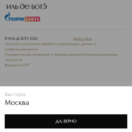
© ИЛЬ ДЕ БОТЭ
2026
Карта сайта
Политика в отношении обработки персональных данных и
конфиденциальности
Пользовательское соглашение и правила применения рекомендательных
технологий
Ведомость СОУТ
Ваш город
В КОРЗИНУ
КУПИТЬ СЕЙЧАС
Москва
Мы используем cookie-файлы и сервисы веб-аналитики. Они
необходимы для улучшения работы сайта. Подробнее –
OK
в
Политике конфиденциальности
ДА, ВЕРНО