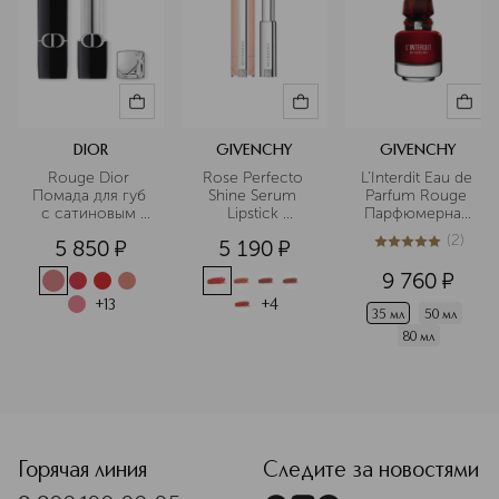
DIOR
GIVENCHY
GIVENCHY
Rouge Dior 
Rose Perfecto 
L’Interdit Eau de 
Помада для губ 
Shine Serum 
Parfum Rouge 
с сатиновым 
Lipstick 
Парфюмерная 
финишем
Ухаживающая 
вода
(
2
)
5 850
¤
5 190
¤
помада-
5
из
5
2
сыворотка для 
9 760
¤
сияния губ  
+
13
+
4
35 мл
50 мл
80 мл
<p class="MsoNormal"><span style="font-size: 12.0pt; line
Горячая линия
Следите за новостями