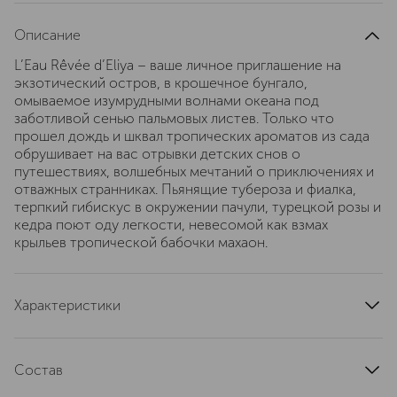
Описание
L’Eau Rêvée d’Eliya – ваше личное приглашение на
экзотический остров, в крошечное бунгало,
омываемое изумрудными волнами океана под
заботливой сенью пальмовых листев. Только что
прошел дождь и шквал тропических ароматов из сада
обрушивает на вас отрывки детских снов о
путешествиях, волшебных мечтаний о приключениях и
отважных странниках. Пьянящие тубероза и фиалка,
терпкий гибискус в окружении пачули, турецкой розы и
кедра поют оду легкости, невесомой как взмах
крыльев тропической бабочки махаон.
Характеристики
верхние ноты
бергамот, лимон
ноты сердца
тубероза, фиалка, жасмин
Состав
базовые ноты
амбретта, кедр, пачули