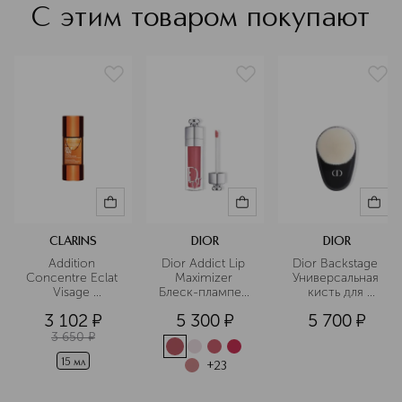
С этим товаром покупают
CLARINS
DIOR
DIOR
Addition 
Dior Addict Lip 
Dior Backstage 
Concentre Eclat 
Maximizer 
Универсальная 
Visage 
Блеск-плампер 
кисть для 
Концентрат с 
для губ
макияжа 18
3 102
¤
5 300
¤
5 700
¤
эффектом 
загара для лица
3 650
¤
15 мл
+
23