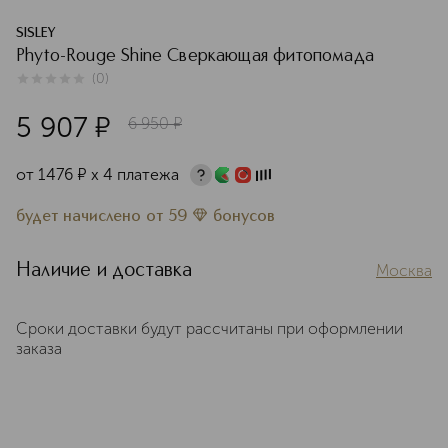
SISLEY
Phyto-Rouge Shine Сверкающая фитопомада
(
0
)
0
из
5
0
5 907
¤
6 950
¤
от
1476
¤
х 4 платежа
будет начислено
от
59
бонусов
Наличие и доставка
Москва
Сроки доставки будут рассчитаны при оформлении
заказа