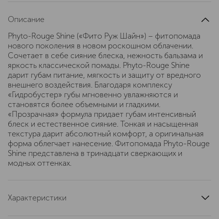
Описание
Phyto-Rouge Shine («Фито Руж Шайн») – фитопомада
нового поколения в новом роскошном облачении.
Сочетает в себе сияние блеска, нежность бальзама и
яркость классической помады. Phyto-Rouge Shine
дарит губам питание, мягкость и защиту от вредного
внешнего воздействия. Благодаря комплексу
«Гидробустер» губы мгновенно увлажняются и
становятся более объемными и гладкими.
«Прозрачная» формула придает губам интенсивный
блеск и естественное сияние. Тонкая и насыщенная
текстура дарит абсолютный комфорт, а оригинальная
форма облегчает нанесение. Фитопомада Phyto-Rouge
Shine представлена в тринадцати сверкающих и
модных оттенках.
Характеристики
область применения
губы