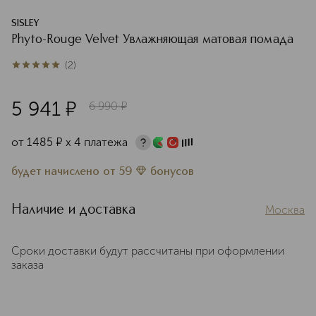
SISLEY
Phyto-Rouge Velvet Увлажняющая матовая помада
(
2
)
5
из
5
2
5 941
¤
6 990
¤
от
1485
¤
х 4 платежа
будет начислено
от
59
бонусов
Наличие и доставка
Москва
Сроки доставки будут рассчитаны при оформлении
заказа