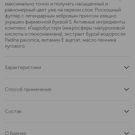
максимально точно и получать насыщенный и
равномерный цвет уже на первом слое. Роскошный
футляр с легендарным зебровым принтом изящно
украшен фирменной буквой S. Активные ингредиенты:
комплекс «Гидробустер» (микросферы гиалуроновой
кислоты и глюкоманнана), экстракт бурой водоросли
Padina pavonica, витамин E ацетат, масло пенника
лугового.
Характеристики
область применения
губы
страна производства
Италия
Способ применения
текстура
кремовая
Для интенсивного цвета и четко очерченных губ:
эффект
матовый, увлажнение
Используйте карандаш Sisley Phyto-Lèvres Perfect в тон
артикул
Состав
170707
помаде или на оттенок темнее. Сначала подчеркните
изгиб верхней губы (лук Купидона), нарисовав крестик.
DIMETHICONE, OCTYLDODECANOL, POLYSILICONE-11,
Проведите карандашом от уголков губ к центру,
SYNTHETIC WAX, CAPRYLIC/CAPRIC TRIGLYCERIDE,
соединяя линии. С помощью кисти растушуйте контур
О Бренде
KAOLIN, LAUROYL LYSINE, ETHYLHEXYL PALMITATE,