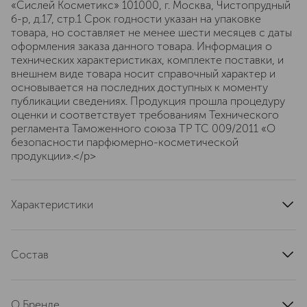
«Сислей Косметикс» 101000, г. Москва, Чистопрудный
б-р, д.17, cтр.1 Срок годности указан на упаковке
товара, но составляет не менее шести месяцев с даты
оформления заказа данного товара. Информация о
технических характеристиках, комплекте поставки, и
внешнем виде товара носит справочный характер и
основывается на последних доступных к моменту
публикации сведениях. Продукция прошла процедуру
оценки и соответствует требованиям Технического
регламента Таможенного союза ТР ТС 009/2011 «О
безопасности парфюмерно-косметической
продукции».</p>
Характеристики
верхние ноты
лимон, шафран, гальбанум
ноты сердца
роза, герань, черный перец
Состав
базовые ноты
сандал, ладан, пачули
ALCOHOL, FRAGRANCE (PARFUM), WATER/EAU (AQUA),
страна производства
Франция
TETRASODIUM EDTA, CITRONELLOL, HEXYL CINNAMAL,
артикул
О Бренде
196330
LIMONENE, ALPHA-ISOMETHYL IONONE, BENZYL