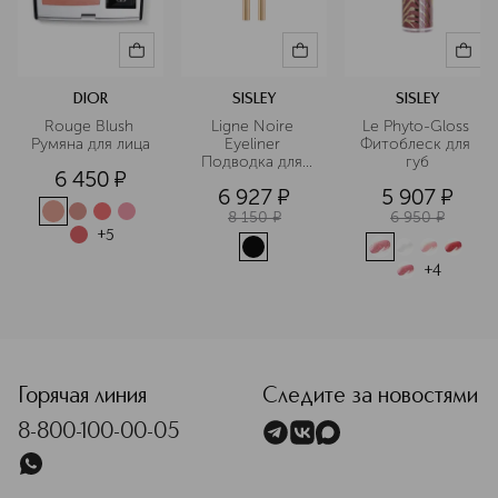
DIOR
SISLEY
SISLEY
Rouge Blush 
Ligne Noire 
Le Phyto-Gloss 
Румяна для лица
Eyeliner 
Фитоблеск для 
Подводка для 
губ
6 450
¤
глаз
6 927
¤
5 907
¤
8 150
¤
6 950
¤
+
5
+
4
<p class="MsoNormal"><span style="font-size: 12.0pt; line
Горячая линия
Следите за новостями
8-800-100-00-05