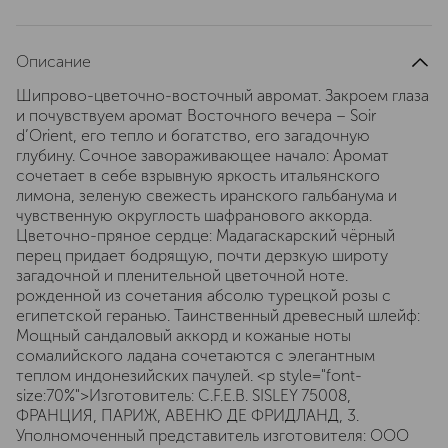
Описание
Шипрово-цветочно-восточный авромат. Закроем глаза
и почувствуем аромат Восточного вечера – Soir
d’Orient, его тепло и богатство, его загадочную
глубину. Сочное завораживающее начало: Аромат
сочетает в себе взрывную яркость итальянского
лимона, зеленую свежесть иранского гальбанума и
чувственную округлость шафранового аккорда.
Цветочно-пряное сердце: Мадагаскарский чёрный
перец придает бодрящую, почти дерзкую широту
загадочной и пленительной цветочной ноте.
рожденной из сочетания абсолю турецкой розы с
египетской геранью. Таинственный древесный шлейф:
Мощный сандаловый аккорд и кожаные ноты
сомалийского ладана сочетаются с элегантным
теплом индонезийских пачулей. <p style="font-
size:70%">Изготовитель: C.F.E.B. SISLEY 75008,
ФРАНЦИЯ, ПАРИЖ, АВЕНЮ ДЕ ФРИДЛАНД, 3.
Уполномоченный представитель изготовителя: ООО