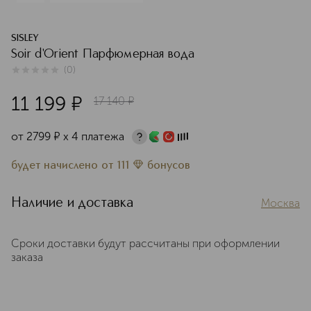
SISLEY
Soir d'Orient Парфюмерная вода
(
0
)
0
из
5
0
11 199
¤
17 140
¤
от
2799
¤
х 4 платежа
будет начислено
от
111
бонусов
Наличие и доставка
Москва
Сроки доставки будут рассчитаны при оформлении
заказа