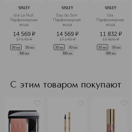
коже и постоянная адаптация к
технологическим достижениям
SISLEY
SISLEY
SISLEY
позволяют Sisley создавать
Izia La Nuit 
Eau du Soir 
Izia 
исключительные по качеству и
Парфюмерная 
Парфюмерная 
Парфюмерная 
эффективности средства для
вода
вода
вода
женщин и мужчин. Сегодня Sisley –
14 569
¤
14 569
¤
11 832
¤
один из самых престижных брендов
17 140
¤
17 140
¤
13 920
¤
в мире селективной косметики.
30 мл
50 мл
30 мл
50 мл
30 мл
50 мл
Подробнее
100 мл
100 мл
100 мл
С этим товаром покупают