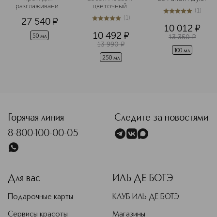
разглаживания 
цветочный 
(
1
)
и повышения 
тонизирующий
5
из
5
1
(
1
)
27 540
¤
упругости кожи
5
из
5
1
10 012
¤
10 492
¤
13 350
¤
50 мл
13 990
¤
100 мл
250 мл
<p class="MsoNormal"><span style="font-size: 12.0pt; line
Горячая линия
Следите за новостями
8-800-100-00-05
Для вас
ИЛЬ ДЕ БОТЭ
Подарочные карты
КЛУБ ИЛЬ ДЕ БОТЭ
Сервисы красоты
Магазины