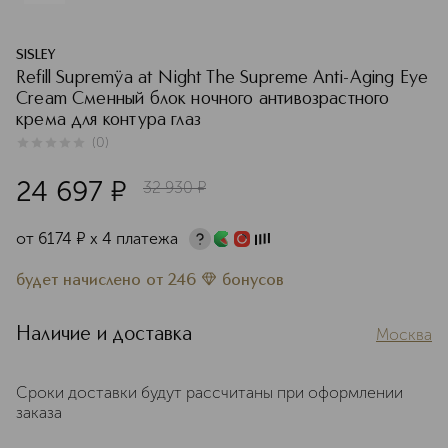
SISLEY
Refill Supremÿa at Night The Supreme Anti-Aging Eye
Cream Сменный блок ночного антивозрастного
крема для контура глаз
(
0
)
0
из
5
0
24 697
¤
32 930
¤
от
6174
¤
х 4 платежа
будет начислено
от
246
бонусов
Наличие и доставка
Москва
Сроки доставки будут рассчитаны при оформлении
заказа