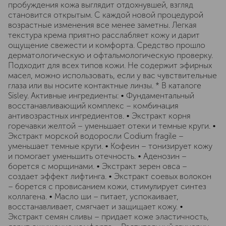
пробуждения кожа выглядит отдохнувшей, взгляд
становится открытым. С каждой новой процедурой
возрастные изменения все менее заметны. Легкая
текстура крема приятно расслабляет кожу и дарит
ощущение свежести и комфорта. Средство прошло
дерматологическую и офтальмологическую проверку.
Подходит для всех типов кожи. Не содержит эфирных
масел, можно использовать, если у вас чувствительные
глаза или вы носите контактные линзы. * В каталоге
Sisley. Активные ингредиенты: • Фундаментальный
восстанавливающий комплекс – комбинация
антивозрастных ингредиентов. • Экстракт корня
горечавки желтой – уменьшает отеки и темные круги. •
Экстракт морской водоросли Codium fragile –
уменьшает темные круги. • Кофеин – тонизирует кожу
и помогает уменьшить отечность. • Аденозин –
борется с морщинами. • Экстракт зерен овса –
создает эффект лифтинга. • Экстракт соевых волокон
– борется с провисанием кожи, стимулирует синтез
коллагена. • Масло ши – питает, успокаивает,
восстанавливает, смягчает и защищает кожу. •
Экстракт семян сливы – придает коже эластичность,