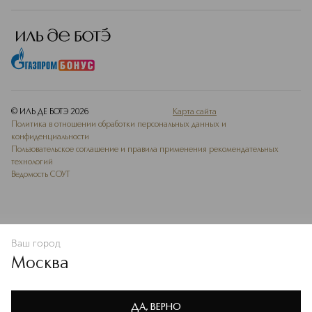
© ИЛЬ ДЕ БОТЭ
2026
Карта сайта
Политика в отношении обработки персональных данных и
конфиденциальности
Пользовательское соглашение и правила применения рекомендательных
технологий
Ведомость СОУТ
Ваш город
В КОРЗИНУ
КУПИТЬ СЕЙЧАС
Москва
Мы используем cookie-файлы и сервисы веб-аналитики. Они
необходимы для улучшения работы сайта. Подробнее –
OK
в
Политике конфиденциальности
ДА, ВЕРНО