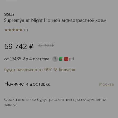
SISLEY
Supremÿa at Night Ночной антивозрастной крем
(
1
)
5
из
5
1
69 742
¤
92 990
¤
от
17435
¤
х 4 платежа
будет начислено
от
697
бонусов
Наличие и доставка
Москва
Сроки доставки будут рассчитаны при оформлении
заказа