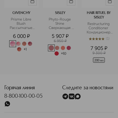
GIVENCHY
SISLEY
HAIR RITUEL BY
SISLEY
Prisme Libre 
Phyto-Rouge 
Blush 
Shine 
Restructuring 
Рассыпчатые 
Сверкающая 
Conditioner 
четырехцветные
фитопомада
Кондиционер 
6 000
¤
5 907
¤
 румяна для 
для волос с 
(
1
)
лица
протеинами 
6 950
¤
5
из
5
1
хлопка
7 905
¤
+
1
9 300
¤
+
10
200 мл
<p class="MsoNormal"><span style="font-size: 12.0pt; lin
Горячая линия
Следите за новостями
8-800-100-00-05