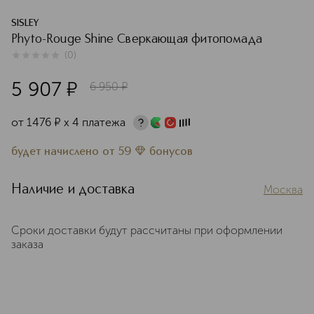
SISLEY
Phyto-Rouge Shine Сверкающая фитопомада
(
0
)
0
из
5
0
5 907
¤
6 950
¤
от
1476
¤
х 4 платежа
будет начислено
от
59
бонусов
Наличие и доставка
Москва
Сроки доставки будут рассчитаны при оформлении
заказа