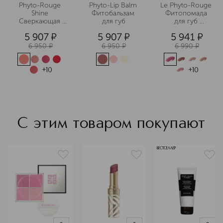
позволяют Sisley создавать
Phyto-Rouge 
Phyto-Lip Balm 
Le Phyto-Rouge 
исключительные по качеству и
Shine 
Фитобальзам 
Фитопомада 
эффективности средства для
Сверкающая 
для губ
для губ 
фитопомада
увлажняющая 
женщин и мужчин. Сегодня Sisley –
5 907
¤
5 907
¤
5 941
¤
устойчивая
один из самых престижных брендов
6 950
¤
6 950
¤
6 990
¤
в мире селективной косметики.
Подробнее
+
10
+
10
С этим товаром покупают
БЕСТСЕЛЛЕР