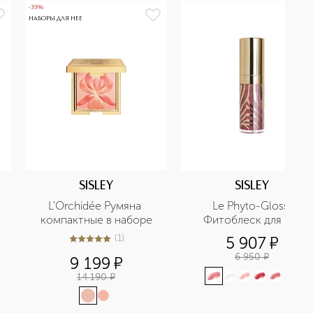
-35%
НАБОРЫ ДЛЯ НЕЕ
SISLEY
SISLEY
L'Orchidée Румяна 
Le Phyto-Gloss 
компактные в наборе
Фитоблеск для губ
(
1
)
5 907
¤
5
из
5
1
6 950
¤
9 199
¤
14 190
¤
+
4