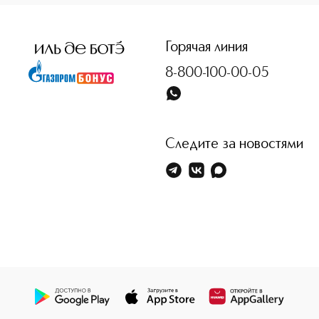
<p class="MsoNormal"><span style="font-size: 12.0pt; lin
Горячая линия
8-800-100-00-05
Следите за новостями