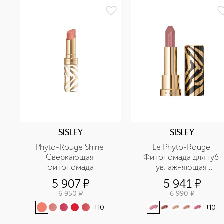
SISLEY
SISLEY
Phyto-Rouge Shine 
Le Phyto-Rouge 
Сверкающая 
Фитопомада для губ 
фитопомада
увлажняющая 
устойчивая
5 907
¤
5 941
¤
6 950
¤
6 990
¤
+
10
+
10