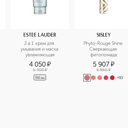
ESTEE LAUDER
SISLEY
2 в 1: крем для 
Phyto-Rouge Shine 
умывания и маска 
Сверкающая 
увлажняющая
фитопомада
4 050
¤
5 907
¤
5 400
¤
6 950
¤
+
10
150 мл