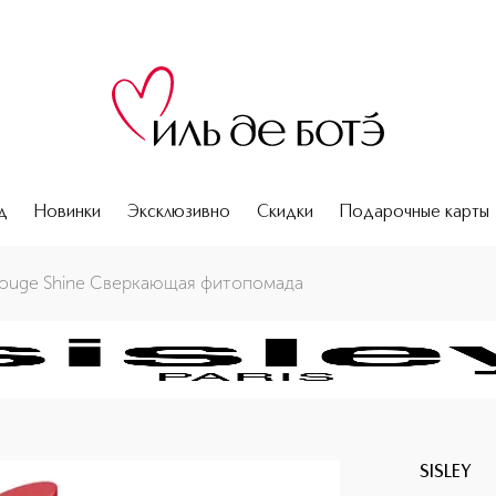
д
Новинки
Эксклюзивно
Скидки
Подарочные карты
ouge Shine Сверкающая фитопомада
SISLEY