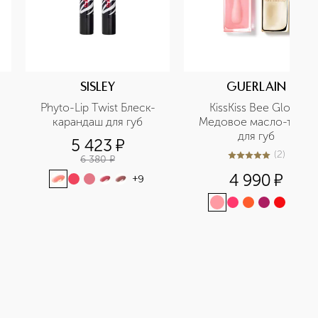
SISLEY
GUERLAIN
Phyto-Lip Twist Блеск-
KissKiss Bee Glow 
карандаш для губ
Медовое масло-тинт 
для губ
5 423
¤
(
2
)
6 380
¤
5
из
5
2
4 990
¤
+
9
+
3