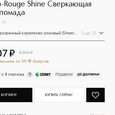
o-Rouge Shine Сверкающая
помада
(
0
)
Еще 15
розрачный кораллово-розовый (Sheer
ingo)
07
¤
6 950
¤
ачислено
от
59
бонусов
¤
х 4 платежа
 КОРЗИНУ
КУПИТЬ СЕЙЧАС