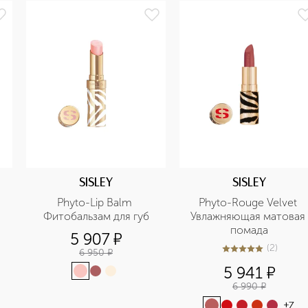
SISLEY
SISLEY
Phyto-Lip Balm 
Phyto-Rouge Velvet 
Фитобальзам для губ
Увлажняющая матовая 
помада
5 907
¤
(
2
)
6 950
¤
5
из
5
2
5 941
¤
6 990
¤
+
7