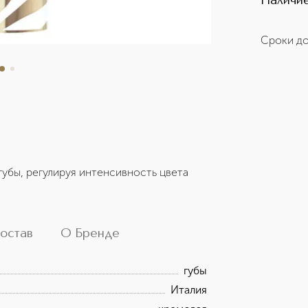
Наличие
Сроки до
губы, регулируя интенсивность цвета
остав
О Бренде
губы
Италия