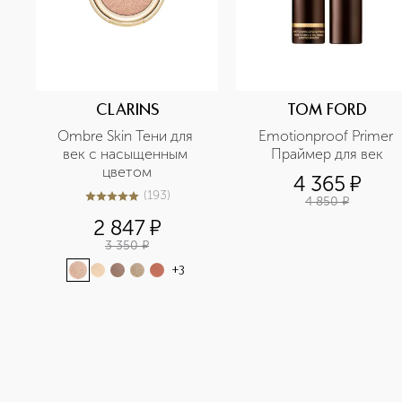
CLARINS
TOM FORD
Ombre Skin Тени для 
Emotionproof Primer 
век с насыщенным 
Праймер для век
цветом
4 365
¤
(
193
)
4 850
¤
5
из
5
193
2 847
¤
3 350
¤
+
3