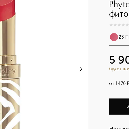
Phyt
фито
0
из
5
0
23 П
Flam
5 9
будет н
от
1476
В