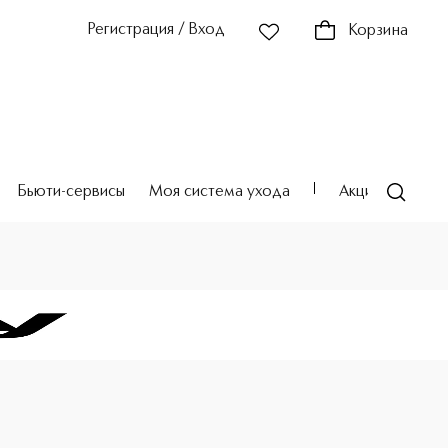
Регистрация / Вход
Корзина
Бьюти-сервисы
Моя система ухода
Акции
Театр