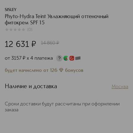
SISLEY
Phyto-Hydra Teint Увлажняющий оттеночный
фитокрем SPF 15
(
0
)
0
из
5
0
12 631
¤
14 860
¤
от
3157
¤
х 4 платежа
будет начислено
от
126
бонусов
Наличие и доставка
Москва
Сроки доставки будут рассчитаны при оформлении
заказа