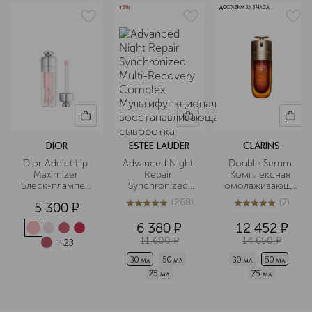
-45%
ДОСТАВИМ ЗА 3 ЧАСА
DIOR
ESTEE LAUDER
CLARINS
Dior Addict Lip 
Advanced Night 
Double Serum 
Maximizer 
Repair 
Комплексная 
Блеск-плампер 
Synchronized 
омолаживающая
для губ
Multi-Recovery 
 двойная 
(
268
)
(
7
)
5 300
¤
Complex 
сыворотка для 
5
из
5
268
5
из
5
7
Мультифункциональная
лица 
6 380
¤
12 452
¤
11 600
¤
14 650
¤
восстанавливающая
+
23
 сыворотка
30 мл
50 мл
30 мл
50 мл
75 мл
75 мл