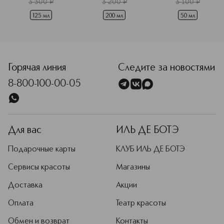
3 300
¤
3 200
¤
3 100
¤
чувствительной 
кожи
125 мл
200 мл
50 мл
<p class="MsoNormal"><span style="font-size: 12.0pt; lin
Горячая линия
Следите за новостями
8-800-100-00-05
Для вас
ИЛЬ ДЕ БОТЭ
Подарочные карты
КЛУБ ИЛЬ ДЕ БОТЭ
Сервисы красоты
Магазины
Доставка
Акции
Оплата
Театр красоты
Обмен и возврат
Контакты