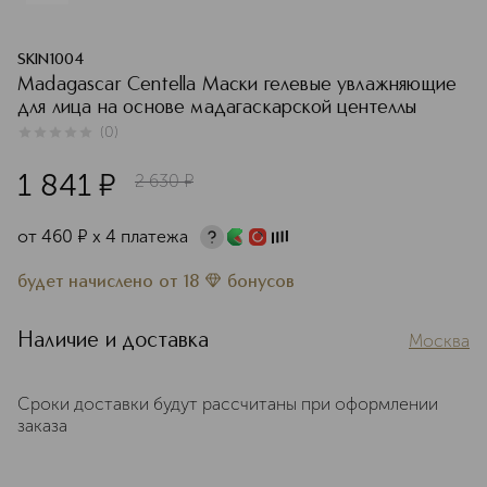
SKIN1004
Madagascar Centella Маски гелевые увлажняющие
для лица на основе мадагаскарской центеллы
(
0
)
0
из
5
0
1 841
¤
2 630
¤
от
460
¤
х 4 платежа
будет начислено
от
18
бонусов
Наличие и доставка
Москва
Сроки доставки будут рассчитаны при оформлении
заказа