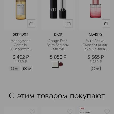
SKIN1004
DIOR
CLARINS
Madagascar 
Rouge Dior 
Multi Active 
Centella 
Balm Бальзам 
Сыворотка для 
Сыворотка 
для губ
сияния лица, 
восстанавливающая
разглаживающая
3 402
¤
5 850
¤
5 565
¤
 для кожи лица 
 кожу 
с центеллой
4 860
¤
7 950
¤
55 мл
100 мл
30 мл
С этим товаром покупают
-30%
БЕСТСЕЛЛЕР