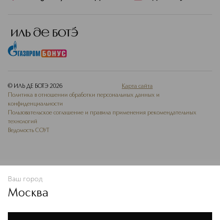
© ИЛЬ ДЕ БОТЭ
2026
Карта сайта
Политика в отношении обработки персональных данных и
конфиденциальности
Пользовательское соглашение и правила применения рекомендательных
технологий
Ведомость СОУТ
Ваш город
В КОРЗИНУ
КУПИТЬ СЕЙЧАС
Москва
Мы используем cookie-файлы и сервисы веб-аналитики. Они
необходимы для улучшения работы сайта. Подробнее –
OK