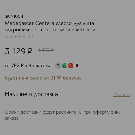
SKIN1004
Madagascar Centella Масло для лица
гидрофильное с центеллой азиатской
(
0
)
0
из
5
0
3 129
¤
4 470
¤
от
782
¤
х 4 платежа
будет начислено
от
31
бонусов
Наличие и доставка
Москва
Сроки доставки будут рассчитаны при оформлении
заказа