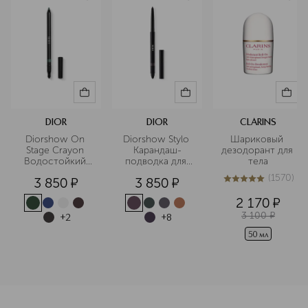
DIOR
DIOR
CLARINS
Diorshow On 
Diorshow Stylo 
Шариковый 
Stage Crayon 
Карандаш-
дезодорант для 
Водостойкий 
подводка для 
тела
карандаш-кайал 
глаз
(
1570
)
3 850
¤
3 850
¤
для глаз
5
из
5
1570
2 170
¤
3 100
¤
+
2
+
8
50 мл
<p class="MsoNormal"><span style="font-size: 12.0pt; line