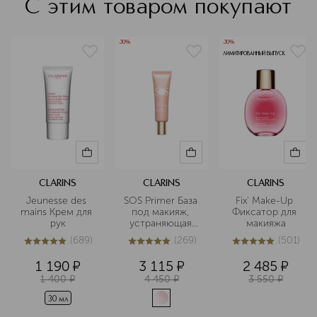
С этим товаром покупают
-30%
-30%
ЛИМИТИРОВАННЫЙ ВЫПУСК
CLARINS
CLARINS
CLARINS
Jeunesse des 
SOS Primer База 
Fix' Make-Up 
mains Крем для 
под макияж, 
Фиксатор для 
рук
устраняющая 
макияжа
следы 
(
689
)
(
269
)
(
501
)
усталости
5
из
5
689
4.9
из
5
269
5
из
5
501
1 190
¤
3 115
¤
2 485
¤
1 400
¤
4 450
¤
3 550
¤
30 мл