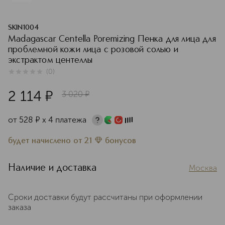
SKIN1004
Madagascar Centella Poremizing Пенка для лица для
проблемной кожи лица с розовой солью и
экстрактом центеллы
(
0
)
0
из
5
0
2 114
¤
3 020
¤
от
528
¤
х 4 платежа
будет начислено
от
21
бонусов
Наличие и доставка
Москва
Сроки доставки будут рассчитаны при оформлении
заказа