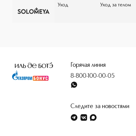
Уход
Уход за телом
<p class="MsoNormal"><span style="font-size: 12.0pt; line
Горячая линия
8-800-100-00-05
Следите за новостями