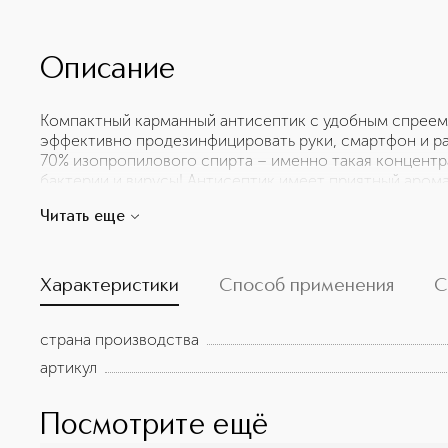
Описание
Компактный карманный антисептик с удобным спреем
эффективно продезинфицировать руки, смартфон и р
70% изопропилового спирта – именно такая концентр
бактерии и вирусы! Антисептик имеет приятный арома
собой, давать ребенку в школу – антисептик не проль
Читать еще
решение для эффективной личной гигиены на каждый 
Характеристики
Способ применения
С
страна производства
артикул
Посмотрите ещё