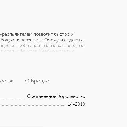
-распылителем позволит быстро и
абочую поверхность. Формула содержит
ация способна нейтрализовать вредные
т спелых фруктов. Удобно носить с
ется в сумке или кармане. Рациональное
день!
остав
О Бренде
Соединенное Королевство
14-2010