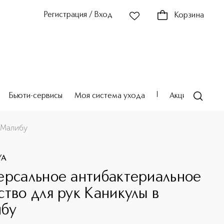
Регистрация / Вход
Корзина
Бьюти-сервисы
Моя система ухода
Акции
Театр
 Малибу
YA
ерсальное антибактериальное
ство для рук Каникулы в
бу