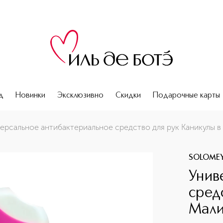
д
Новинки
Эксклюзивно
Скидки
Подарочные карты
аникулы в Малибу
ерсальное антибактериальное средство для рук Каникулы в
SOLOME
Унив
сред
Мали