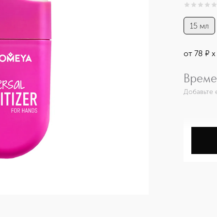
0
из
5
0
15 мл
от
78
¤
х
Време
Добавьте 