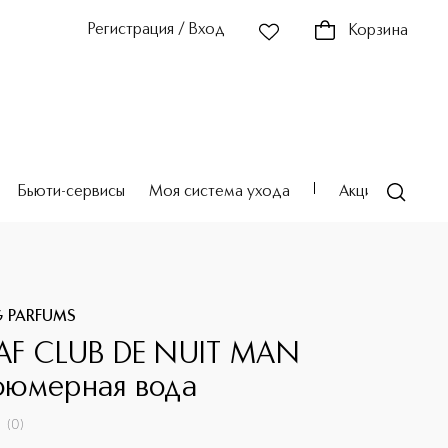
Регистрация / Вход
Корзина
Бьюти-сервисы
Моя система ухода
Акции
Театр
G PARFUMS
F CLUB DE NUIT MAN
юмерная вода
(
0
)