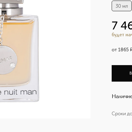
30 мл
7 4
будет н
от
1865
В
Наличие
Сроки до