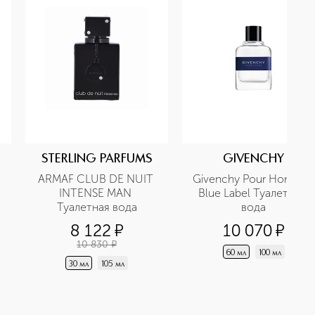
STERLING PARFUMS
GIVENCHY
ARMAF CLUB DE NUIT 
Givenchy Pour Homme 
INTENSE MAN 
Blue Label Туалетная 
Туалетная вода
вода
8 122
¤
10 070
¤
10 830
¤
60 мл
100 мл
30 мл
105 мл