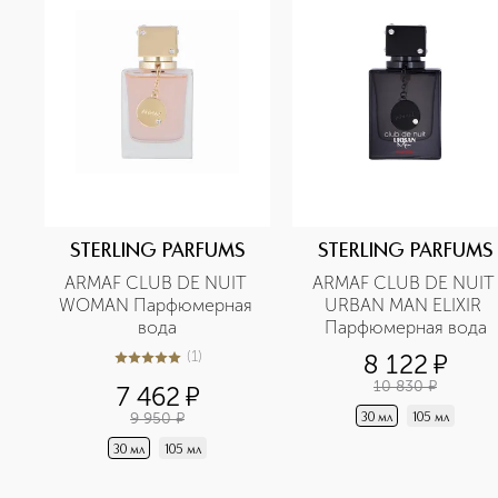
STERLING PARFUMS
STERLING PARFUMS
ARMAF CLUB DE NUIT 
ARMAF CLUB DE NUIT 
WOMAN Парфюмерная 
URBAN MAN ELIXIR 
вода
Парфюмерная вода
(
1
)
8 122
¤
5
из
5
1
10 830
¤
7 462
¤
9 950
¤
30 мл
105 мл
30 мл
105 мл