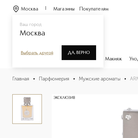
Москва
Магазины
Покупателям
Ваш город
Москва
ДА, ВЕРНО
Выбрать другой
Каталог
Бренды
Парфюмерия
Макияж
Ухо
ARMAF CLUB DE NUIT MAN Парфюмерная вода
Главная
•
Парфюмерия
•
Мужские ароматы
•
AR
Описание
Характеристики
ЭКСКЛЮЗИВ