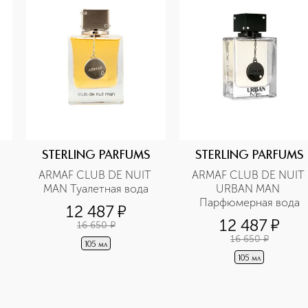
STERLING PARFUMS
STERLING PARFUMS
ARMAF CLUB DE NUIT 
ARMAF CLUB DE NUIT 
MAN Туалетная вода
URBAN MAN 
Парфюмерная вода
12 487
¤
12 487
¤
16 650
¤
16 650
¤
105 мл
105 мл