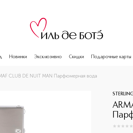
д
Новинки
Эксклюзивно
Скидки
Подарочные карты
MAF CLUB DE NUIT MAN Парфюмерная вода
STERLIN
ARMA
Парф
0
из
5
0