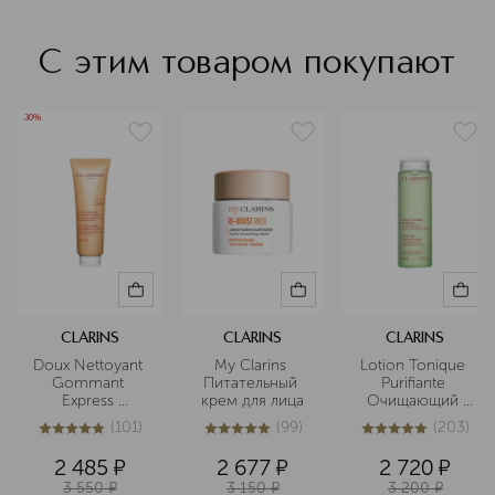
С этим товаром покупают
-30%
CLARINS
CLARINS
CLARINS
Doux Nettoyant 
My Clarins 
Lotion Tonique 
Gommant 
Питательный 
Purifiante 
Express 
крем для лица
Очищающий 
Очищающий 
тоник для 
(
101
)
(
99
)
(
203
)
пенящийся 
комбинированной
5
из
5
101
4.9
из
5
99
5
из
5
203
крем с 
 и жирной кожи
2 485
¤
2 677
¤
2 720
¤
отшелушивающим
3 550
¤
3 150
¤
3 200
¤
 эффектом