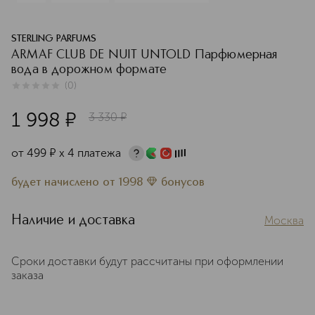
STERLING PARFUMS
ARMAF CLUB DE NUIT UNTOLD Парфюмерная
вода в дорожном формате
(
0
)
0
из
5
0
1 998
¤
3 330
¤
от
499
¤
х 4 платежа
будет начислено
от
1998
бонусов
Наличие и доставка
Москва
Сроки доставки будут рассчитаны при оформлении
заказа