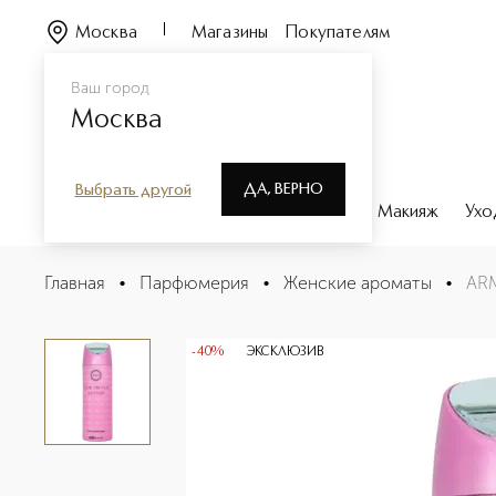
Москва
Магазины
Покупателям
Ваш город
Москва
ДА, ВЕРНО
Выбрать другой
Каталог
Бренды
Парфюмерия
Макияж
Ухо
ARMAF CLUB DE NUIT WOMAN Спрей для тела
Главная
•
Парфюмерия
•
Женские ароматы
•
ARM
Описание
Характеристики
-40%
ЭКСКЛЮЗИВ