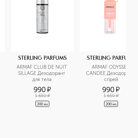
STERLING PARFUMS
STERLING PARFUMS
ARMAF CLUB DE NUIT 
ARMAF ODYSSEY 
SILLAGE Дезодорант 
CANDEE Дезодорант-
для тела 
cпрей
990
¤
990
¤
1 650
¤
1 650
¤
200 мл
200 мл