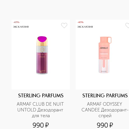
-40%
-40%
ЭКСКЛЮЗИВ
ЭКСКЛЮЗИВ
STERLING PARFUMS
STERLING PARFUMS
ARMAF CLUB DE NUIT 
ARMAF ODYSSEY 
UNTOLD Дезодорант 
CANDEE Дезодорант-
для тела
cпрей
990
¤
990
¤