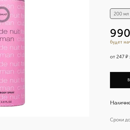
200 мл
99
будет н
от
247
¤
В
Наличие
Сроки до