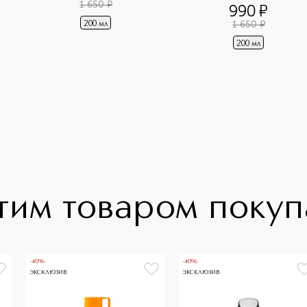
1 650
¤
990
¤
1 650
¤
200 мл
200 мл
тим товаром поку
-40%
-40%
ЭКСКЛЮЗИВ
ЭКСКЛЮЗИВ