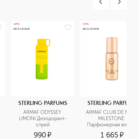
-40%
-50%
ЭКСКЛЮЗИВ
ЭКСКЛЮЗИВ
STERLING PARFUMS
STERLING PARFUMS
ARMAF ODYSSEY 
ARMAF CLUB DE NUIT 
LIMONI Дезодорант-
MILESTONE 
cпрей
Парфюмерная вода в 
дорожном формате
990
¤
1 665
¤