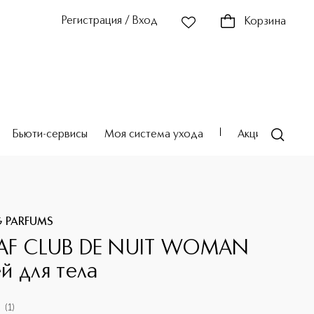
Регистрация / Вход
Корзина
Бьюти-сервисы
Моя система ухода
Акции
Театр
G PARFUMS
AF CLUB DE NUIT WOMAN
й для тела
(
1
)