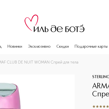
д
Новинки
Эксклюзивно
Скидки
Подарочные карты
AF CLUB DE NUIT WOMAN Спрей для тела
STERLIN
ARM
Спре
5
из
5
1