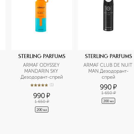
STERLING PARFUMS
STERLING PARFUMS
ARMAF ODYSSEY 
ARMAF CLUB DE NUIT 
MANDARIN SKY 
MAN Дезодорант-
Дезодорант-cпрей
спрей
(
1
)
990
¤
5
из
5
1
1 650
¤
990
¤
1 650
¤
200 мл
200 мл