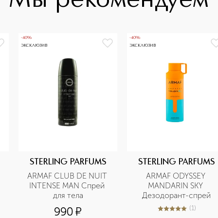
Мы рекомендуем
-40%
-40%
ЭКСКЛЮЗИВ
ЭКСКЛЮЗИВ
STERLING PARFUMS
STERLING PARFUMS
ARMAF CLUB DE NUIT 
ARMAF ODYSSEY 
INTENSE MAN Спрей 
MANDARIN SKY 
для тела
Дезодорант-cпрей
(
1
)
990
¤
5
из
5
1