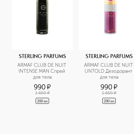
STERLING PARFUMS
STERLING PARFUMS
ARMAF CLUB DE NUIT 
ARMAF CLUB DE NUIT 
INTENSE MAN Спрей 
UNTOLD Дезодорант 
для тела
для тела
990
¤
990
¤
1 650
¤
1 650
¤
200 мл
200 мл