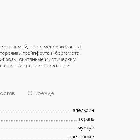
достижимый, но не менее желанный
переливы грейпфрута и бергамота,
ой розы, окутанные мистическим
и вовлекает в таинственное и
остав
О Бренде
апельсин
герань
мускус
цветочные