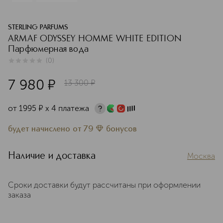
STERLING PARFUMS
ARMAF ODYSSEY HOMME WHITE EDITION
Парфюмерная вода
(
0
)
0
из
5
0
7 980
¤
13 300
¤
от
1995
¤
х 4 платежа
будет начислено
от
79
бонусов
Наличие и доставка
Москва
Сроки доставки будут рассчитаны при оформлении
заказа