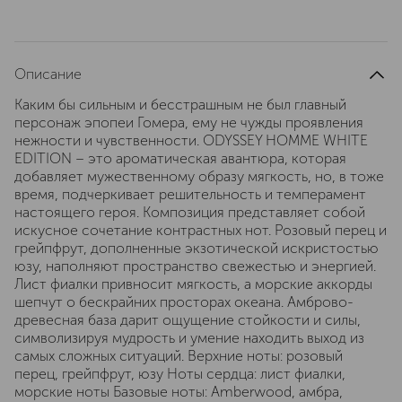
Описание
Каким бы сильным и бесстрашным не был главный
персонаж эпопеи Гомера, ему не чужды проявления
нежности и чувственности. ODYSSEY HOMME WHITE
EDITION – это ароматическая авантюра, которая
добавляет мужественному образу мягкость, но, в тоже
время, подчеркивает решительность и темперамент
настоящего героя. Композиция представляет собой
искусное сочетание контрастных нот. Розовый перец и
грейпфрут, дополненные экзотической искристостью
юзу, наполняют пространство свежестью и энергией.
Лист фиалки привносит мягкость, а морские аккорды
шепчут о бескрайних просторах океана. Амброво-
древесная база дарит ощущение стойкости и силы,
символизируя мудрость и умение находить выход из
самых сложных ситуаций. Верхние ноты: розовый
перец, грейпфрут, юзу Ноты сердца: лист фиалки,
морские ноты Базовые ноты: Amberwood, амбра,