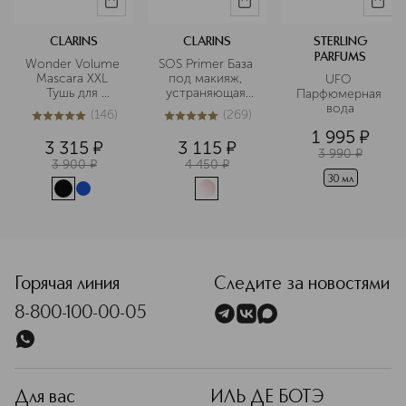
CLARINS
CLARINS
STERLING
PARFUMS
Wonder Volume 
SOS Primer База 
Mascara XXL 
под макияж, 
UFO 
Тушь для 
устраняющая 
Парфюмерная 
максимального 
следы 
вода
(
146
)
(
269
)
объема ресниц
усталости
4.9
из
5
146
4.9
из
5
269
1 995
¤
3 315
¤
3 115
¤
3 990
¤
3 900
¤
4 450
¤
30 мл
<p class="MsoNormal"><span style="font-size: 12.0pt; lin
Горячая линия
Следите за новостями
8-800-100-00-05
Для вас
ИЛЬ ДЕ БОТЭ