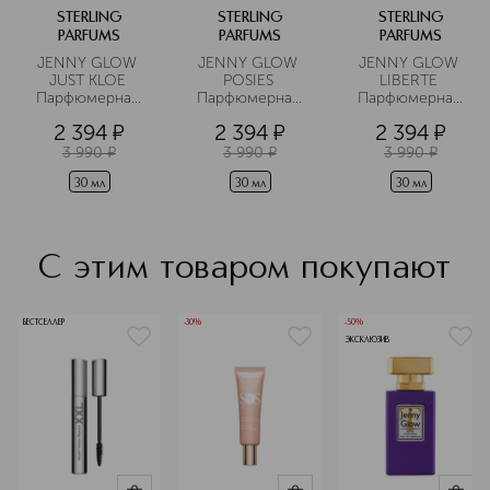
STERLING
STERLING
STERLING
PARFUMS
PARFUMS
PARFUMS
JENNY GLOW 
JENNY GLOW 
JENNY GLOW 
JUST KLOE 
POSIES 
LIBERTE 
Парфюмерная 
Парфюмерная 
Парфюмерная 
вода женская
вода
вода женская
2 394
¤
2 394
¤
2 394
¤
3 990
¤
3 990
¤
3 990
¤
30 мл
30 мл
30 мл
С этим товаром покупают
БЕСТСЕЛЛЕР
-30%
-50%
ЭКСКЛЮЗИВ