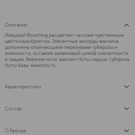
Описание
Изящный Blooming расцветает на коже чувственным
цветочным букетом. Элегантные аккорды жасмина
дополнены опьяняющими переливами туберозы и
жимолости, оставляя заманчивый шлейф элегантности
и грации. Верхние ноты: жасмин Ноты сердца: тубероза
Ноты базы: жимолость
Характеристики
верхние ноты
жасмин
ноты сердца
тубероза
Состав
базовые ноты
жимолость
Парфюмерная композиция, вода, гексил циннамаль,
группа ароматов
цветочные
линалоол, бензил салицилат, гидроксицитронеллал,
страна производства
О Бренде
цитронеллол, эвгенол, гераниол, изоэвгенол, лимонен,