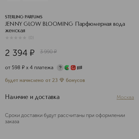
STERLING PARFUMS
JENNY GLOW BLOOMING Парфюмерная вода
женская
(
0
)
0
из
5
0
2 394
¤
3 990
¤
от
598
¤
х 4 платежа
будет начислено
от
23
бонусов
Наличие и доставка
Москва
Сроки доставки будут рассчитаны при оформлении
заказа