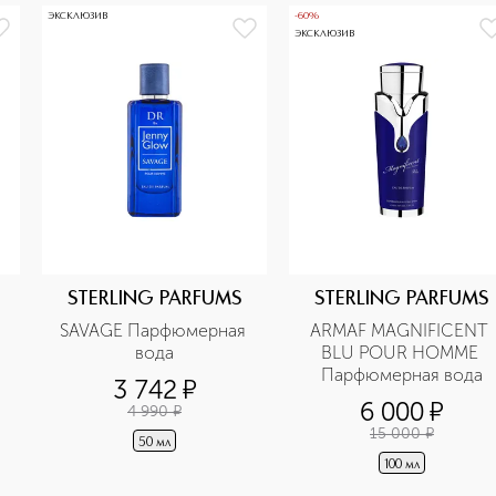
ЭКСКЛЮЗИВ
-60%
ЭКСКЛЮЗИВ
STERLING PARFUMS
STERLING PARFUMS
SAVAGE Парфюмерная 
ARMAF MAGNIFICENT 
вода
BLU POUR HOMME 
Парфюмерная вода
3 742
¤
6 000
¤
4 990
¤
15 000
¤
50 мл
100 мл