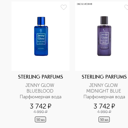
ЭКСКЛЮЗИВ
STERLING PARFUMS
STERLING PARFUMS
JENNY GLOW 
JENNY GLOW 
BLUEBLOOD 
MIDNIGHT BLUE 
Парфюмерная вода
Парфюмерная вода
3 742
¤
3 742
¤
4 990
¤
4 990
¤
50 мл
50 мл