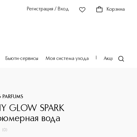
Регистрация / Вход
Корзина
Бьюти-сервисы
Моя система ухода
Акции
Театр
G PARFUMS
NY GLOW SPARK
юмерная вода
(
0
)