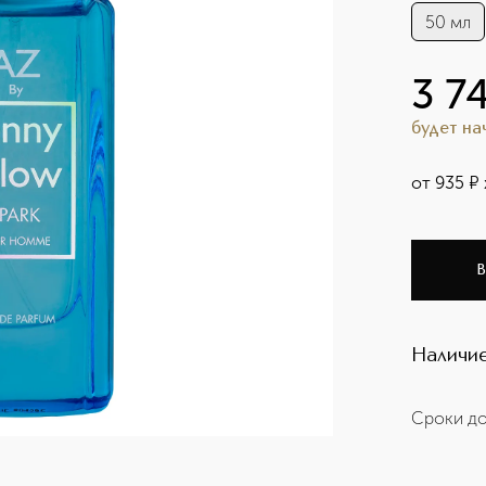
50 мл
3 7
будет н
от
935
¤
В
Наличие
Сроки до