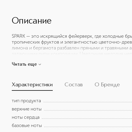
Описание
SPARK — это искрящийся фейерверк, где холодные бр
тропических фруктов и элегантностью цветочно-древ
лимона и бергамота разбавлен пряными и травяными а
задающими ритм композиции. Цветочная мелодия нер
экзотической сладостью ананаса, добавляет изысканн
Читать еще
мужественный характер аромата, а бобы тонка и муск
Верхние ноты: лимон, бергамот, розмарин, нероли, ан
кориандр Ноты базы: мускус, белый кедр, сандал, боб
Характеристики
Состав
О Бренде
тип продукта
верхние ноты
ноты сердца
базовые ноты