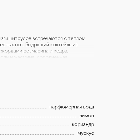
ызги цитрусов встречаются с теплом
есных нот. Бодрящий коктейль из
ккордами розмарина и кедра,
оли и жасмина, дополненная
ость. Древесная база подчеркивает
ус дарят шлейфу тёплое звучание.
анас Ноты сердца: жасмин, дубовый мох,
ы тонка
парфюмерная вода
лимон
кориандр
мускус