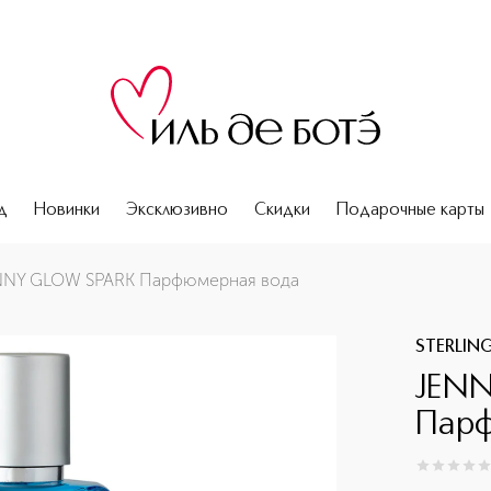
д
Новинки
Эксклюзивно
Скидки
Подарочные карты
NNY GLOW SPARK Парфюмерная вода
STERLIN
JEN
Парф
0
из
5
0