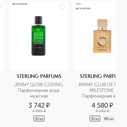
ЭКСКЛЮЗИВ
-50%
ЭКСКЛЮЗИВ
STERLING PARFUMS
STERLING PARFUMS
JENNY GLOW CODING 
ARMAF CLUB DE NUIT 
Парфюмерная вода 
MILESTONE 
мужская
Парфюмерная вода
3 742
¤
4 580
¤
4 990
¤
9 160
¤
50 мл
30 мл
105 мл