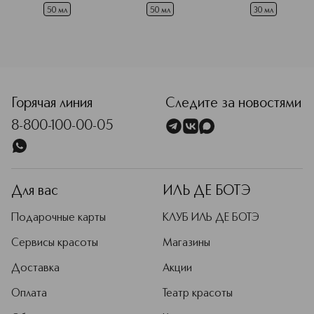
маска
увлажняющая 
сыворотка
50 мл
50 мл
30 мл
Горячая линия
Следите за новостями
8-800-100-00-05
Для вас
ИЛЬ ДЕ БОТЭ
Подарочные карты
КЛУБ ИЛЬ ДЕ БОТЭ
Сервисы красоты
Магазины
Доставка
Акции
Оплата
Театр красоты