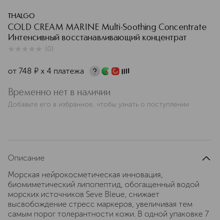
THALGO
COLD CREAM MARINE Multi-Soothing Concentrate
Интенсивный восстанавливающий концентрат
(
0
)
0
из
5
0
от
748
¤
х 4 платежа
Временно нет в наличии
Добавьте его в избранное, чтобы узнать о поступлении
Описание
Морская нейрокосметическая инновация,
биомиметический липопептид, обогащенный водой
морских источников Seve Bleue, снижает
высвобождение стресс маркеров, увеличивая тем
самым порог толерантности кожи. В одной упаковке 7