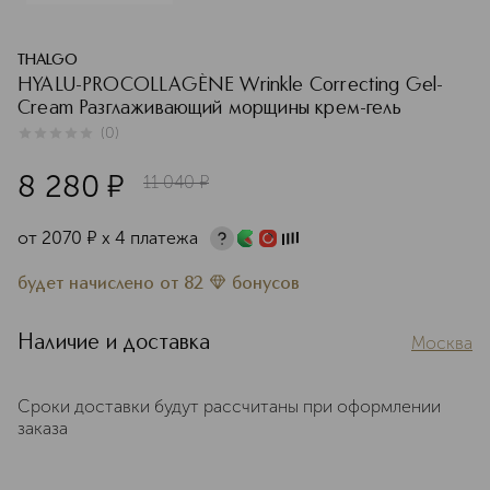
THALGO
HYALU-PROCOLLAGÈNE Wrinkle Correcting Gel-
Cream Разглаживающий морщины крем-гель
(
0
)
0
из
5
0
8 280
¤
11 040
¤
от
2070
¤
х 4 платежа
будет начислено
от
82
бонусов
Наличие и доставка
Москва
Сроки доставки будут рассчитаны при оформлении
заказа