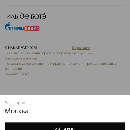
© ИЛЬ ДЕ БОТЭ
2026
Карта сайта
Политика в отношении обработки персональных данных и
конфиденциальности
Пользовательское соглашение и правила применения рекомендательных
технологий
Ведомость СОУТ
Ваш город
В КОРЗИНУ
КУПИТЬ СЕЙЧАС
Москва
Мы используем cookie-файлы и сервисы веб-аналитики. Они
необходимы для улучшения работы сайта. Подробнее –
OK
в
Политике конфиденциальности
ДА, ВЕРНО