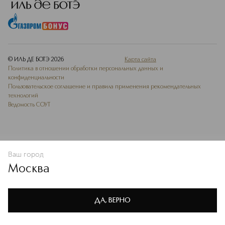
© ИЛЬ ДЕ БОТЭ
2026
Карта сайта
Политика в отношении обработки персональных данных и
конфиденциальности
Пользовательское соглашение и правила применения рекомендательных
технологий
Ведомость СОУТ
Ваш город
В КОРЗИНУ
КУПИТЬ СЕЙЧАС
Москва
Мы используем cookie-файлы и сервисы веб-аналитики. Они
необходимы для улучшения работы сайта. Подробнее –
OK
в
Политике конфиденциальности
ДА, ВЕРНО