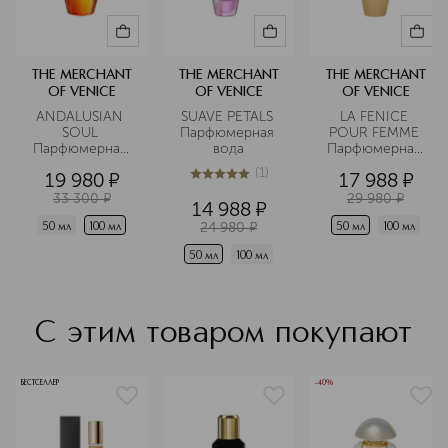
THE MERCHANT
THE MERCHANT
THE MERCHANT
OF VENICE
OF VENICE
OF VENICE
ANDALUSIAN 
SUAVE PETALS 
LA FENICE 
SOUL 
Парфюмерная 
POUR FEMME 
Парфюмерная 
вода
Парфюмерная 
вода
вода
(
1
)
19 980
¤
17 988
¤
5
из
5
1
33 300
¤
29 980
¤
14 988
¤
24 980
¤
50 мл
100 мл
50 мл
100 мл
50 мл
100 мл
С этим товаром покупают
БЕСТСЕЛЛЕР
-40%