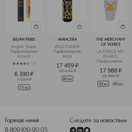
KILIAN PARIS
MANCERA
THE MERCHANT
OF VENICE
Angels' Share 
WILD CANDY 
Парфюмерная 
Парфюмерная 
LA FENICE MY 
вода в 
вода
PEARLS 
дорожном 
Парфюмерная 
(
3
)
17 459
¤
формате
вода
4.7
из
5
3
17 988
¤
20 540
¤
6 390
¤
29 980
¤
7 100
¤
60 мл
50 мл
100 мл
7.5 мл
<p class="MsoNormal"><span style="font-size: 12.0pt; lin
Горячая линия
Следите за новостями
8-800-100-00-05