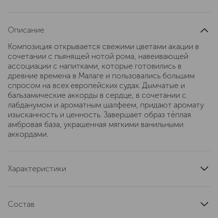
Описание
Композиция открывается свежими цветами акации в
сочетании с пьянящей нотой рома, навеивающей
ассоциации с напитками, которые готовились в
древние времена в Малаге и пользовались большим
спросом на всех европейских судах. Дымчатые и
бальзамические аккорды в сердце, в сочетании с
лабданумом и ароматным шалфеем, придают аромату
изысканность и ценность. Завершает образ тёплая
амбровая база, украшенная мягкими ванильными
аккордами.
Характеристики
верхние ноты
ром
ноты сердца
шалфей
Состав
базовые ноты
ваниль