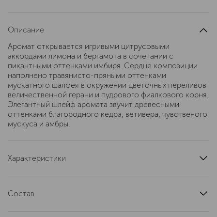
Описание
Аромат открывается игривыми цитрусовыми
аккордами лимона и бергамота в сочетании с
пикантными оттенками имбиря. Сердце композиции
наполнено травянисто-пряными оттенками
мускатного шалфея в окружении цветочных переливов
величественной герани и пудрового фиалкового корня.
Элегантный шлейф аромата звучит древесными
оттенками благородного кедра, ветивера, чувственого
мускуса и амбры.
Характеристики
верхние ноты
лимон
ноты сердца
корень ириса
Состав
базовые ноты
кедр
Парфюмерная отдушка, вода, пентаэритритил тетра-
группа ароматов
амбровые