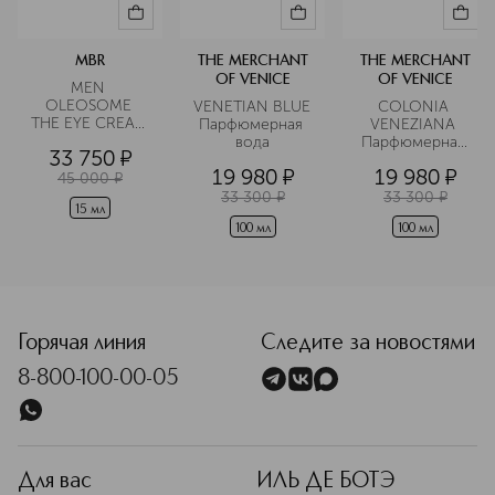
MBR
THE MERCHANT
THE MERCHANT
OF VENICE
OF VENICE
MEN 
OLEOSOME 
VENETIAN BLUE 
COLONIA 
THE EYE CREAM 
Парфюмерная 
VENEZIANA 
Крем для 
вода
Парфюмерная 
33 750
¤
области вокруг 
вода
19 980
¤
19 980
¤
глаз 
45 000
¤
разглаживающий
33 300
¤
33 300
¤
15 мл
100 мл
100 мл
<p class="MsoNormal"><span style="font-size: 12.0pt; lin
Горячая линия
Следите за новостями
8-800-100-00-05
Для вас
ИЛЬ ДЕ БОТЭ