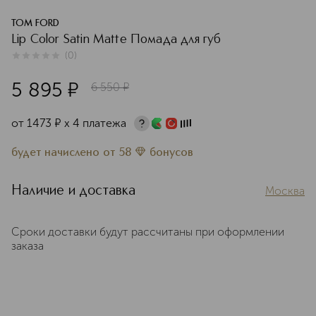
TOM FORD
Lip Color Satin Matte Помада для губ
(
0
)
0
из
5
0
5 895
¤
6 550
¤
от
1473
¤
х 4 платежа
будет начислено
от
58
бонусов
Наличие и доставка
Москва
Сроки доставки будут рассчитаны при оформлении
заказа