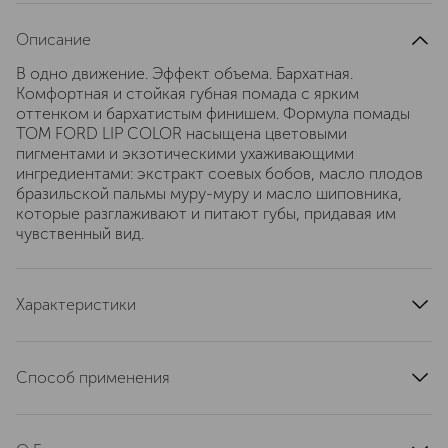
Описание
В одно движение. Эффект объема. Бархатная.
Комфортная и стойкая губная помада с ярким
оттенком и бархатистым финишем. Формула помады
TOM FORD LIP COLOR насыщена цветовыми
пигментами и экзотическими ухаживающими
ингредиентами: экстракт соевых бобов, масло плодов
бразильской пальмы муру-муру и масло шиповника,
которые разглаживают и питают губы, придавая им
чувственный вид.
Характеристики
цвет
красный
артикул
T6NW320000
Способ применения
Наносить непосредственно на губы.