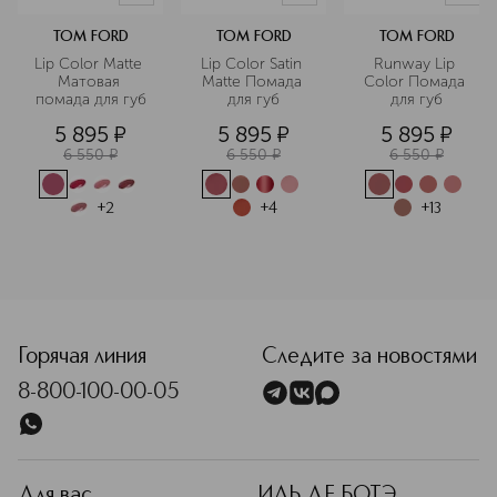
TOM FORD
TOM FORD
TOM FORD
Lip Color Matte 
Lip Color Satin 
Runway Lip 
Матовая 
Matte Помада 
Color Помада 
помада для губ
для губ
для губ
5 895
¤
5 895
¤
5 895
¤
6 550
¤
6 550
¤
6 550
¤
+
2
+
4
+
13
<p class="MsoNormal"><span style="font-size: 12.0pt; line-
Горячая линия
Следите за новостями
8-800-100-00-05
Для вас
ИЛЬ ДЕ БОТЭ