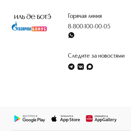
<p class="MsoNormal"><span style="font-size: 12.0pt; line
Горячая линия
8-800-100-00-05
Следите за новостями