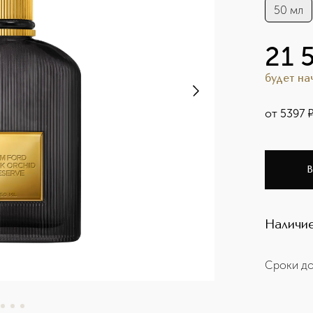
50 мл
21 
будет н
от
5397
В
Наличие
Сроки до