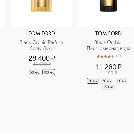
TOM FORD
TOM FORD
Black Orchid Parfum 
Black Orchid 
Spray Духи
Парфюмерная вода
(
2
)
28 400
¤
4.5
из
5
2
35 500
¤
11 280
¤
14 100
¤
50 мл
100 мл
30 мл
50 мл
100 мл
150 мл