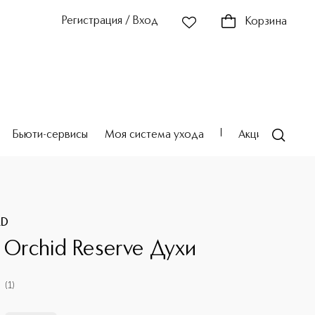
Регистрация / Вход
Корзина
Бьюти-сервисы
Моя система ухода
Акции
Театр
RD
k Orchid Reserve Духи
(
1
)