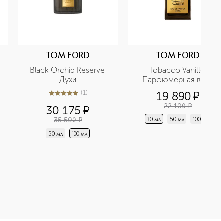
TOM FORD
TOM FORD
Black Orchid Reserve 
Tobacco Vanille 
Духи
Парфюмерная вода
(
1
)
19 890
¤
5
из
5
1
22 100
¤
30 175
¤
35 500
¤
30 мл
50 мл
100 мл
50 мл
100 мл