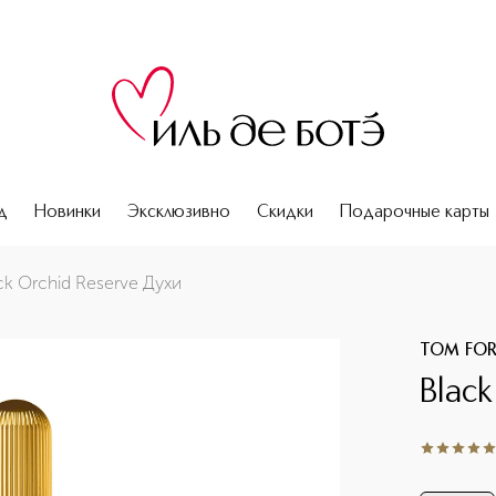
д
Новинки
Эксклюзивно
Скидки
Подарочные карты
ck Orchid Reserve Духи
TOM FO
Blac
5
из
5
1