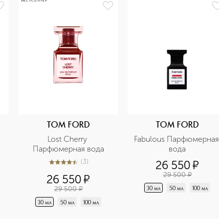
БЕСТСЕЛЛЕР
TOM FORD
TOM FORD
Lost Cherry 
Fabulous Парфюмерная 
Парфюмерная вода
вода
(
3
)
26 550
¤
4.4
из
5
3
29 500
¤
26 550
¤
29 500
¤
30 мл
50 мл
100 мл
30 мл
50 мл
100 мл