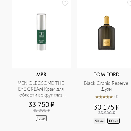
MBR
TOM FORD
MEN OLEOSOME THE 
Black Orchid Reserve 
EYE CREAM Крем для 
Духи
области вокруг глаз 
(
1
)
5
из
5
1
разглаживающий
33 750
¤
30 175
¤
45 000
¤
35 500
¤
15 мл
50 мл
100 мл