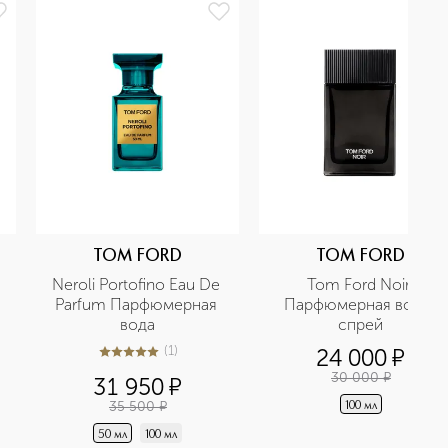
TOM FORD
TOM FORD
Neroli Portofino Eau De 
Tom Ford Noir 
Parfum Парфюмерная 
Парфюмерная вода-
вода
спрей
(
1
)
24 000
¤
5
из
5
1
30 000
¤
31 950
¤
35 500
¤
100 мл
50 мл
100 мл