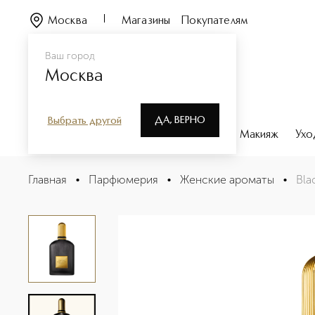
Москва
Магазины
Покупателям
Ваш город
Москва
ДА, ВЕРНО
Выбрать другой
Каталог
Бренды
Парфюмерия
Макияж
Ухо
Black Orchid Reserve Духи
Главная
•
Парфюмерия
•
Женские ароматы
•
Bla
Описание
Характеристики