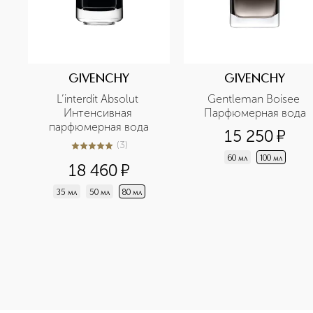
GIVENCHY
GIVENCHY
L’interdit Absolut 
Gentleman Boisee 
Интенсивная 
Парфюмерная вода
парфюмерная вода
15 250
¤
(
3
)
5
из
5
3
60 мл
100 мл
18 460
¤
35 мл
50 мл
80 мл