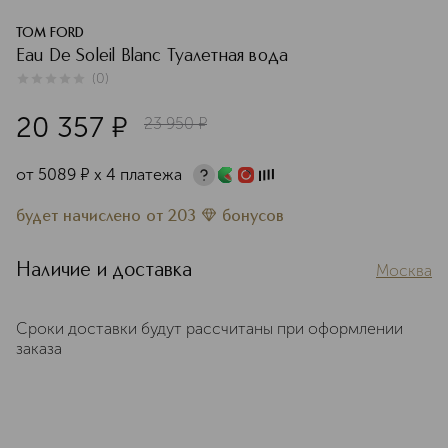
TOM FORD
Eau De Soleil Blanc Туалетная вода
(
0
)
0
из
5
0
20 357
¤
23 950
¤
от
5089
¤
х 4 платежа
будет начислено
от
203
бонусов
Наличие и доставка
Москва
Сроки доставки будут рассчитаны при оформлении
заказа