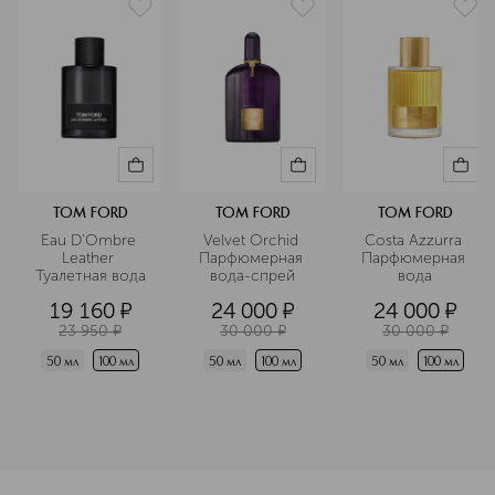
неповторимую индивидуальность.
Подробнее
TOM FORD
TOM FORD
TOM FORD
Eau D'Ombre 
Velvet Orchid 
Costa Azzurra 
Leather 
Парфюмерная 
Парфюмерная 
Туалетная вода
вода-спрей
вода
19 160
¤
24 000
¤
24 000
¤
23 950
¤
30 000
¤
30 000
¤
50 мл
100 мл
50 мл
100 мл
50 мл
100 мл
<p class="MsoNormal"><span style="font-size: 12.0pt; line