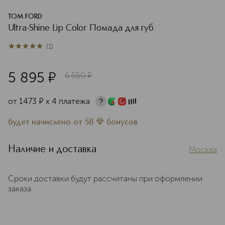
TOM FORD
Ultra-Shine Lip Color Помада для губ
(
1
)
5
из
5
1
5 895
¤
6 550
¤
от
1473
¤
х 4 платежа
будет начислено
от
58
бонусов
Наличие и доставка
Москва
Сроки доставки будут рассчитаны при оформлении
заказа