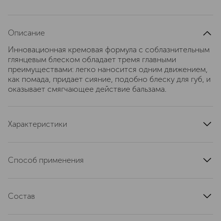
Описание
Инновационная кремовая формула с соблазнительным
глянцевым блеском обладает тремя главными
преимуществами: легко наносится одним движением,
как помада, придает сияние, подобно блеску для губ, и
оказывает смягчающее действие бальзама.
Характеристики
цвет
бордовый, красный
артикул
T5X5340000
Способ применения
Наносить непосредственно на губы.
Состав
INGREDIENTS: DIISOSTEARYL MALATE []