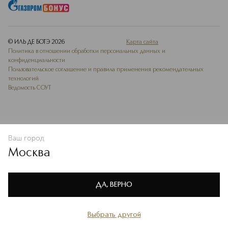
© ИЛЬ ДЕ БОТЭ
2026
Карта сайта
Политика в отношении обработки персональных данных и
конфиденциальности
Пользовательское соглашение и правила применения рекомендательных
технологий
Ведомость СОУТ
Ваш город
В КОРЗИНУ
КУПИТЬ СЕЙЧАС
Москва
Мы используем cookie-файлы и сервисы веб-аналитики. Они
необходимы для улучшения работы сайта. Подробнее –
OK
в
Политике конфиденциальности
ДА, ВЕРНО
Выбрать другой
Главная
Каталог
Избранное
Профиль
Корзина