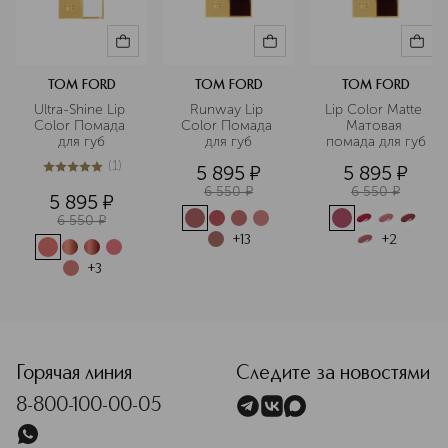
TOM FORD
TOM FORD
TOM FORD
Ultra-Shine Lip 
Runway Lip 
Lip Color Matte 
Color Помада 
Color Помада 
Матовая 
для губ
для губ
помада для губ
(
1
)
5 895
¤
5 895
¤
5
из
5
1
6 550
¤
6 550
¤
5 895
¤
6 550
¤
+
13
+
2
+
3
<p class="MsoNormal"><span style="font-size: 12.0pt; line-
Горячая линия
Следите за новостями
8-800-100-00-05