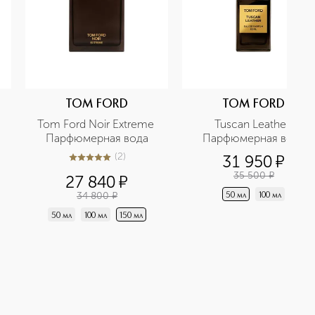
TOM FORD
TOM FORD
Tom Ford Noir Extreme 
Tuscan Leather 
Парфюмерная вода
Парфюмерная вода
(
2
)
31 950
¤
5
из
5
2
35 500
¤
27 840
¤
34 800
¤
50 мл
100 мл
50 мл
100 мл
150 мл