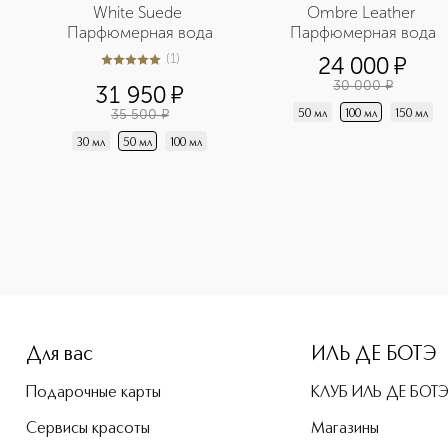
White Suede 
Ombre Leather 
Парфюмерная вода
Парфюмерная вода
(
1
)
24 000
¤
5
из
5
1
30 000
¤
31 950
¤
35 500
¤
50 мл
100 мл
150 мл
30 мл
50 мл
100 мл
e-height: 107%; color: #00b0f0;">Ombre Leather Парфюмерна
Для вас
ИЛЬ ДЕ БОТЭ
Подарочные карты
КЛУБ ИЛЬ ДЕ БОТ
Сервисы красоты
Магазины