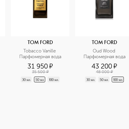
TOM FORD
TOM FORD
Tobacco Vanille 
Oud Wood 
Парфюмерная вода
Парфюмерная вода
31 950
¤
43 200
¤
35 500
¤
48 000
¤
30 мл
50 мл
100 мл
30 мл
50 мл
100 мл