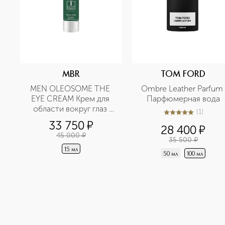
MBR
TOM FORD
MEN OLEOSOME THE 
Ombre Leather Parfum 
EYE CREAM Крем для 
Парфюмерная вода
области вокруг глаз 
(
1
)
5
из
5
1
разглаживающий
33 750
¤
28 400
¤
45 000
¤
35 500
¤
15 мл
50 мл
100 мл