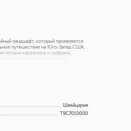
йный ландшафт, который проявляется
льное путешествие на Юго-Запад США,
ми нотами кардамона и шафрана,
но сладкие акценты индийского
орды черной кожи обволакивают своим
ревесины, пачули и ветивера придают
заметные ноты белого мха и теплой
на, раскрываясь ароматом раскаленных
Швейцария
T9C7010000