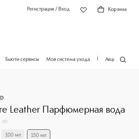
Регистрация / Вход
Корзина
Бьюти-сервисы
Моя система ухода
Акции
Театр
RD
e Leather Парфюмерная вода
(
0
)
100 мл
150 мл