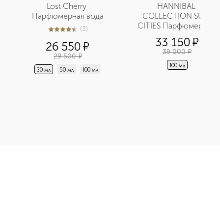
Lost Cherry 
HANNIBAL 
Парфюмерная вода
COLLECTION SUN 
CITIES Парфюмерная 
(
3
)
4.4
из
5
3
вода
33 150
¤
26 550
¤
39 000
¤
29 500
¤
100 мл
30 мл
50 мл
100 мл
я вода приобретайте в нашем интернет-магазине. Действую с
Э