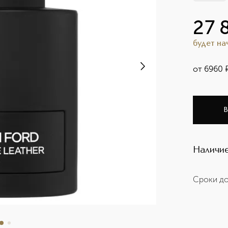
27 
будет н
от
6960
В
Наличие
Сроки до