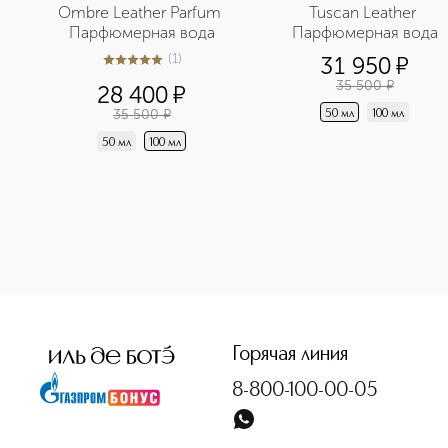
Ombre Leather Parfum 
Tuscan Leather 
Парфюмерная вода
Парфюмерная вода
(
1
)
31 950
¤
5
из
5
1
35 500
¤
28 400
¤
35 500
¤
50 мл
100 мл
50 мл
100 мл
<p class="MsoNormal"><span style="font-size: 12.0pt; lin
Горячая линия
8-800-100-00-05