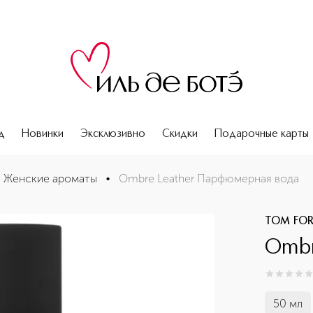
д
Новинки
Эксклюзивно
Скидки
Подарочные карты
Женские ароматы
•
Ombre Leather Парфюмерная вода
TOM FO
Ombr
0
из
5
0
50 мл