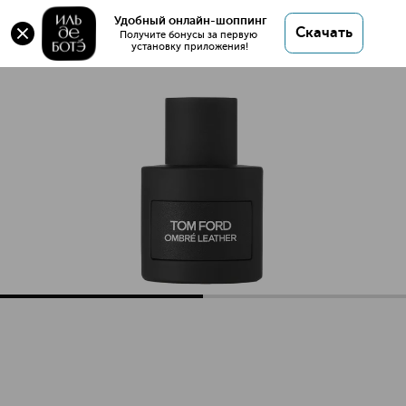
Оригинал 💯 Ombre Leather Парфюмерная вода
Удобный онлайн-шоппинг
Скачать
купить в интернет магазине ИЛЬ ДЕ БОТЭ с
Получите бонусы за первую 
установку приложения!
доставкой.
Ombre Leather Парфюмерная вода
Описание
Характеристики