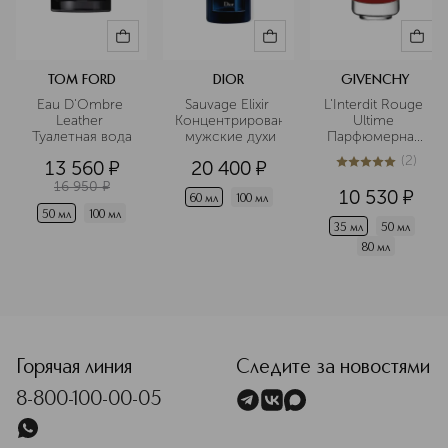
TOM FORD
DIOR
GIVENCHY
Eau D'Ombre 
Sauvage Elixir 
L'Interdit Rouge 
Leather 
Концентрированные
Ultime 
Туалетная вода
 мужские духи
Парфюмерная 
вода
(
2
)
13 560
¤
20 400
¤
5
из
5
2
16 950
¤
10 530
¤
60 мл
100 мл
50 мл
100 мл
35 мл
50 мл
80 мл
<p class="MsoNormal"><span style="font-size: 12.0pt; lin
Горячая линия
Следите за новостями
8-800-100-00-05