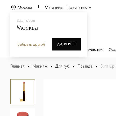
Москва
Магазины
Покупателям
Ваш город
Москва
ДА, ВЕРНО
Выбрать другой
Каталог
Бренды
Парфюмерия
Макияж
Ухо
Slim Lip Color Shine Помада для губ
Главная
•
Макияж
•
Для губ
•
Помада
•
Slim Lip
Описание
Характеристики