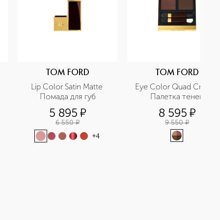
TOM FORD
TOM FORD
Lip Color Satin Matte 
Eye Color Quad Crème 
Помада для губ
Палетка теней
5 895
¤
8 595
¤
6 550
¤
9 550
¤
+
4