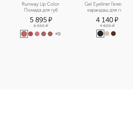
Runway Lip Color 
Gel Eyeliner Гелевый 
Помада для губ
карандаш для глаз
5 895
¤
4 140
¤
6 550
¤
4 600
¤
+
13
а для губ приобретайте в нашем интернет-магазине. Действую
Э