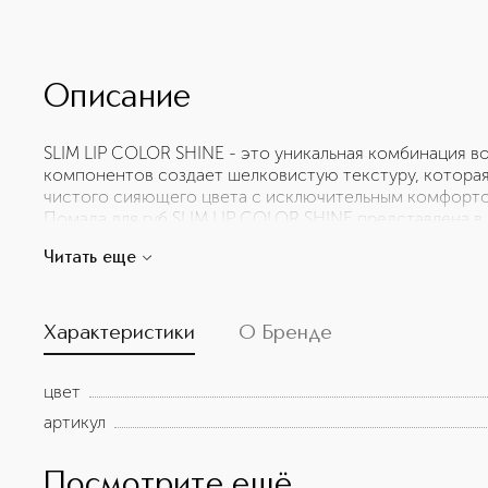
Описание
SLIM LIP COLOR SHINE - это уникальная комбинация 
компонентов создает шелковистую текстуру, которая
чистого сияющего цвета с исключительным комфортом.
Помада для губ SLIM LIP COLOR SHINE представлена в
151 Iconic Nude 100 100 152 Rose Corset 153 Velvet Tux 15
Читать еще
Bow 16 Scarlet Rouge 157 Go-See
Характеристики
О Бренде
цвет
артикул
Посмотрите ещё