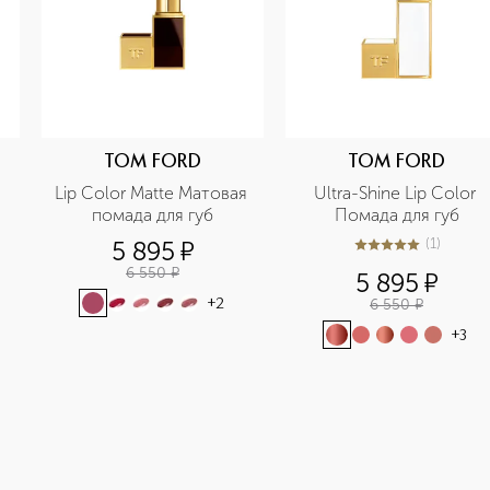
TOM FORD
TOM FORD
Lip Color Matte Матовая 
Ultra-Shine Lip Color 
помада для губ
Помада для губ
(
1
)
5 895
¤
5
из
5
1
6 550
¤
5 895
¤
6 550
¤
+
2
+
3