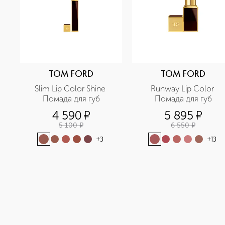
TOM FORD
TOM FORD
Slim Lip Color Shine 
Runway Lip Color 
Помада для губ
Помада для губ
4 590
¤
5 895
¤
5 100
¤
6 550
¤
+
3
+
13