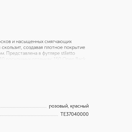
восков и насыщенных смягчающих
 скользит, создавая плотное покрытие
 Представлена в футляре stiletto
 10 роскошных оттенках: 150 Open Back
4 First Look 155 Atelier Red 156 Final
розовый, красный
TE37040000