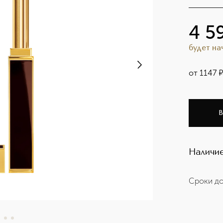
4 5
будет н
от
1147
В
Наличие
Сроки до