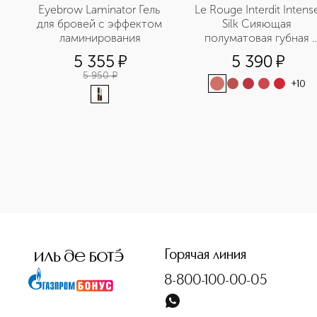
Eyebrow Laminator Гель 
Le Rouge Interdit Intense
для бровей с эффектом 
Silk Сияющая 
ламинирования
полуматовая губная 
помада
5 355
¤
5 390
¤
5 950
¤
+
10
<p class="MsoNormal"><span style="font-size: 12.0pt; line
Горячая линия
8-800-100-00-05