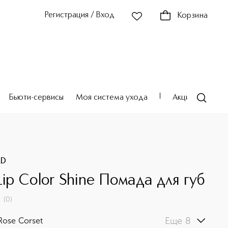
Регистрация / Вход
Корзина
Бьюти-сервисы
Моя система ухода
Акции
Театр
RD
Lip Color Shine Помада для губ
(
0
)
Еще 8
Rose Corset