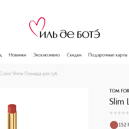
д
Новинки
Эксклюзивно
Скидки
Подарочные карты
 Color Shine Помада для губ
TOM FO
Slim 
0
из
5
0
152 