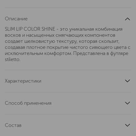
Описание
SLIM LIP COLOR SHINE - это уникальная комбинация
восков и насыщенных смягчающих компонентов
создает шелковистую текстуру, которая скользит,
создавая плотное покрытие чистого сияющего цвета с
исключительным комфортом. Представлена в футляре
stiletto.
Характеристики
область применения
губы
тип кожи
для всех типов
Способ применения
тип продукта
помада
Наносить непосредственно на губы.
артикул
TE37110000
Состав
DIPENTAERYTHRITYL PENTAISONONANOATE ·