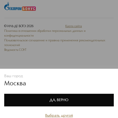
© ИЛЬ ДЕ БОТЭ
2026
Карта сайта
Политика в отношении обработки персональных данных и
конфиденциальности
Пользовательское соглашение и правила применения рекомендательных
технологий
Ведомость СОУТ
Ваш город
В КОРЗИНУ
КУПИТЬ СЕЙЧАС
Москва
Мы используем cookie-файлы и сервисы веб-аналитики. Они
необходимы для улучшения работы сайта. Подробнее –
OK
в
Политике конфиденциальности
ДА, ВЕРНО
Выбрать другой