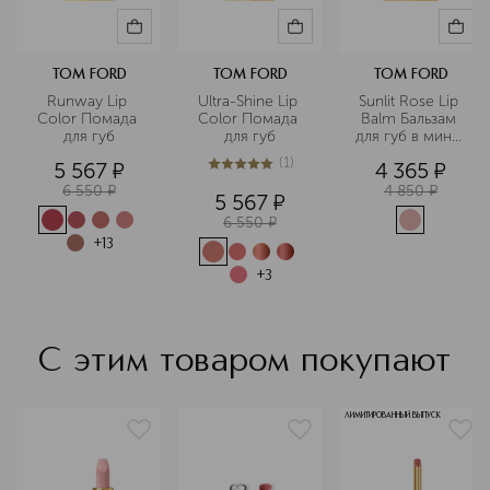
TOM FORD
TOM FORD
TOM FORD
Runway Lip 
Ultra-Shine Lip 
Sunlit Rose Lip 
Color Помада 
Color Помада 
Balm Бальзам 
для губ
для губ
для губ в мини-
формате
(
1
)
5 567
¤
4 365
¤
5
из
5
1
6 550
¤
4 850
¤
5 567
¤
6 550
¤
+
13
+
3
С этим товаром покупают
ЛИМИТИРОВАННЫЙ ВЫПУСК