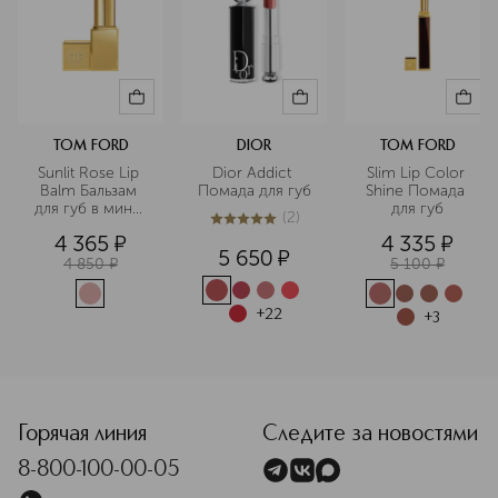
TOM FORD
DIOR
TOM FORD
Sunlit Rose Lip 
Dior Addict 
Slim Lip Color 
Balm Бальзам 
Помада для губ
Shine Помада 
для губ в мини-
для губ
(
2
)
формате
5
из
5
2
4 365
¤
4 335
¤
5 650
¤
4 850
¤
5 100
¤
+
22
+
3
<p class="MsoNormal"><span style="font-size: 12.0pt; line
Горячая линия
Следите за новостями
8-800-100-00-05