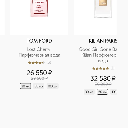
TOM FORD
KILIAN PARIS
Lost Cherry 
Good Girl Gone Bad By 
Парфюмерная вода
Kilian Парфюмерная 
вода
(
3
)
4.4
из
5
3
(
1
)
5
из
5
1
26 550
¤
32 580
¤
29 500
¤
36 200
¤
30 мл
50 мл
100 мл
30 мл
50 мл
100 мл