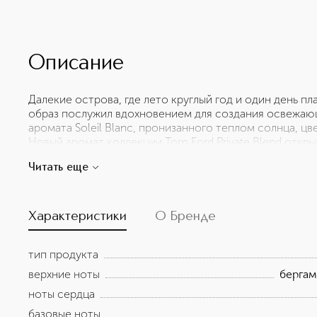
Описание
Далекие острова, где лето круглый год и один день пл
образ послужил вдохновением для создания освежаю
аромата Soleil Blanc, пронизанного теплом солнца, ц
Новый аромат коллекции Tom Ford Private Blend откры
воплощением которого стала коллекция Tom Ford Sol
Читать еще
кардамона и розового перца сочетаются с ярким цит
фисташек. В живом сердце аромата — чувственное соч
жасмина и цветов туберозы, таящее в себе тепло сол
переплетаются пьянящее тепло амбры и бобов тонк
Характеристики
О Бренде
аккордом кокосового молока. Парфюмированная вода S
Private Blend доступна в фирменном флаконе Soleil Pri
тип продукта
кости, напоминающем по форме шахматную фигуру.
верхние ноты
бергам
ноты сердца
базовые ноты