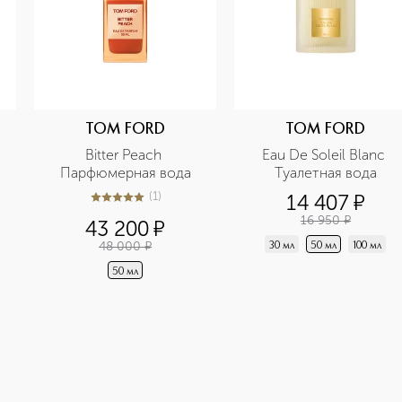
TOM FORD
TOM FORD
Bitter Peach 
Eau De Soleil Blanc 
Парфюмерная вода
Туалетная вода
(
1
)
14 407
¤
5
из
5
1
16 950
¤
43 200
¤
48 000
¤
30 мл
50 мл
100 мл
50 мл