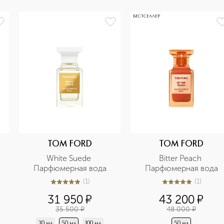
БЕСТСЕЛЛЕР
TOM FORD
TOM FORD
White Suede 
Bitter Peach 
Парфюмерная вода
Парфюмерная вода
(
1
)
(
1
)
5
из
5
1
5
из
5
1
31 950
¤
43 200
¤
35 500
¤
48 000
¤
30 мл
50 мл
100 мл
50 мл