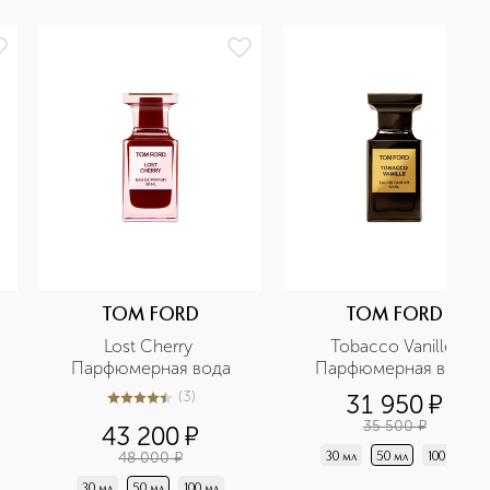
TOM FORD
TOM FORD
Lost Cherry 
Tobacco Vanille 
Парфюмерная вода
Парфюмерная вода
(
3
)
31 950
¤
4.4
из
5
3
35 500
¤
43 200
¤
48 000
¤
30 мл
50 мл
100 мл
30 мл
50 мл
100 мл