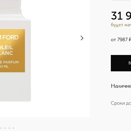
31 
будет н
от
7987
В
Наличие
Сроки до