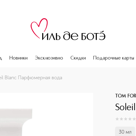
д
Новинки
Эксклюзивно
Скидки
Подарочные карты
eil Blanc Парфюмерная вода
TOM FO
Sole
0
из
5
0
30 мл