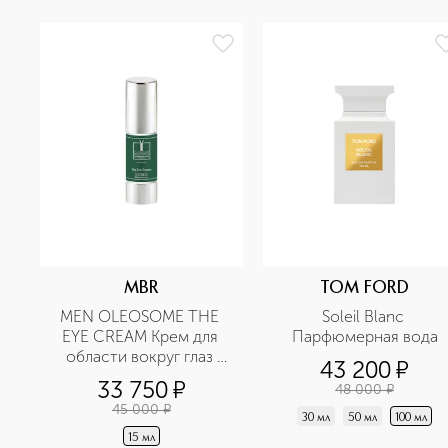
MBR
TOM FORD
MEN OLEOSOME THE 
Soleil Blanc 
EYE CREAM Крем для 
Парфюмерная вода
области вокруг глаз 
43 200
¤
разглаживающий
33 750
¤
48 000
¤
45 000
¤
30 мл
50 мл
100 мл
15 мл