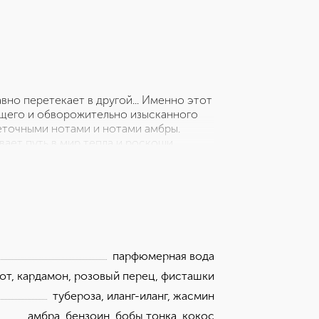
авно перетекает в другой... Именно этот
щего и обворожительно изысканного
веточными нотами и нотами амбры.
вает путь в мир тепла и роскоши,
eil. Неожиданные пряные верхние ноты
русовым звучанием бергамота и
етание иланг-иланга, египетского
нечных лучей. В шлейфе аромата
а, дополненное освежающим нежным
oleil Blanc из коллекции Tom Ford
vate Blend цвета золота и слоновой
парфюмерная вода
от, кардамон, розовый перец, фисташки
тубероза, иланг-иланг, жасмин
амбра, бензоин, бобы тонка, кокос