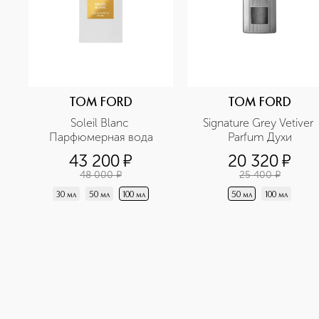
TOM FORD
TOM FORD
Soleil Blanc 
Signature Grey Vetiver 
Парфюмерная вода
Parfum Духи
43 200
¤
20 320
¤
48 000
¤
25 400
¤
30 мл
50 мл
100 мл
50 мл
100 мл