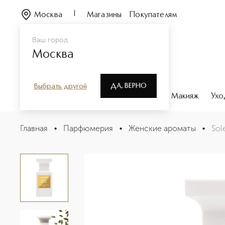
Москва
Магазины
Покупателям
Ваш город
Москва
ДА, ВЕРНО
Выбрать другой
Каталог
Бренды
Парфюмерия
Макияж
Ухо
Soleil Blanc Парфюмерная вода
Главная
•
Парфюмерия
•
Женские ароматы
•
Sol
Описание
Характеристики