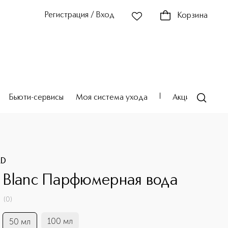
Регистрация / Вход
Корзина
Бьюти-сервисы
Моя система ухода
Акции
Театр
RD
il Blanc Парфюмерная вода
(
0
)
100 мл
50 мл