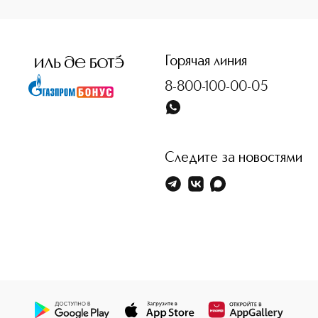
<p class="MsoNormal"><span style="font-size: 12.0pt; line
Горячая линия
8-800-100-00-05
Следите за новостями