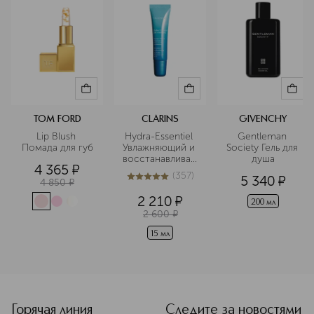
TOM FORD
CLARINS
GIVENCHY
Lip Blush 
Hydra-Essentiel 
Gentleman 
Помада для губ
Увлажняющий и 
Society Гель для 
восстанавливающий
душа
4 365
¤
 бальзам для губ
(
357
)
5 340
¤
4 850
¤
5
из
5
357
2 210
¤
200 мл
2 600
¤
15 мл
<p class="MsoNormal"><span style="font-size: 12.0pt; line
Горячая линия
Следите за новостями