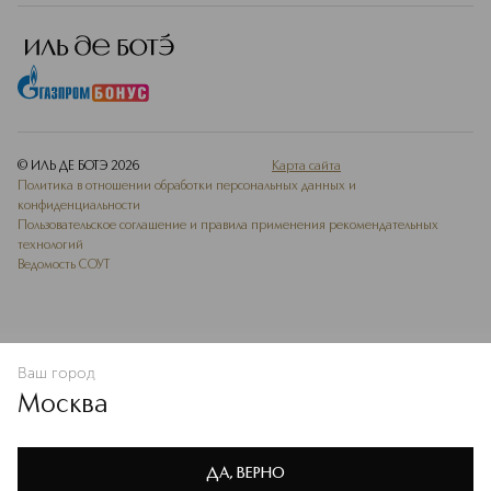
© ИЛЬ ДЕ БОТЭ
2026
Карта сайта
Политика в отношении обработки персональных данных и
конфиденциальности
Пользовательское соглашение и правила применения рекомендательных
технологий
Ведомость СОУТ
Ваш город
В КОРЗИНУ
КУПИТЬ СЕЙЧАС
Москва
Мы используем cookie-файлы и сервисы веб-аналитики. Они
необходимы для улучшения работы сайта. Подробнее –
OK
в
Политике конфиденциальности
ДА, ВЕРНО