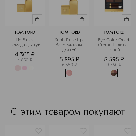
TOM FORD
TOM FORD
TOM FORD
Lip Blush 
Sunlit Rose Lip 
Eye Color Quad 
Помада для губ
Balm Бальзам 
Crème Палетка 
для губ
теней
4 365
¤
5 895
¤
8 595
¤
4 850
¤
6 550
¤
9 550
¤
С этим товаром покупают