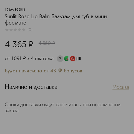
TOM FORD
Sunlit Rose Lip Balm Бальзам для губ в мини-
формате
(
0
)
0
из
5
0
4 365
¤
4 850
¤
от
1091
¤
х 4 платежа
будет начислено
от
43
бонусов
Наличие и доставка
Москва
Сроки доставки будут рассчитаны при оформлении
заказа