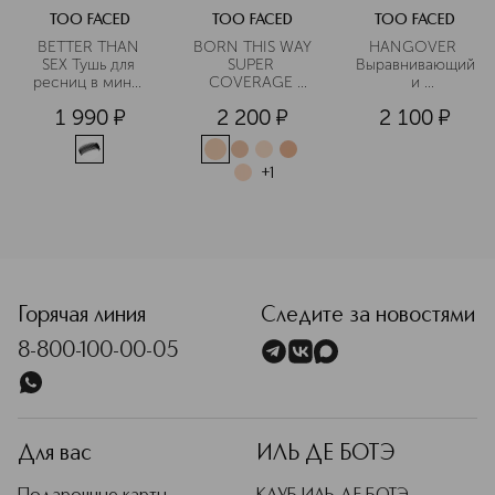
TOO FACED
TOO FACED
TOO FACED
BETTER THAN 
BORN THIS WAY 
HANGOVER 
SEX Тушь для 
SUPER 
Выравнивающий
ресниц в мини-
COVERAGE 
 и 
формате
CONCEALER 
фиксирующий 
1 990
¤
2 200
¤
2 100
¤
Консилер с 
макияж спрей 
высокой 
для лица в 
степенью 
дорожном 
покрытия в 
формате
+
1
мини-формате
<p class="MsoNormal"><span style="font-size: 12.0pt; lin
Горячая линия
Следите за новостями
8-800-100-00-05
Для вас
ИЛЬ ДЕ БОТЭ