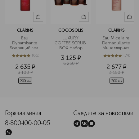
CLARINS
COCOSOLIS
CLARINS
Eau 
LUXURY 
Eau Micellaire 
Dynamisante 
COFFEE SCRUB 
Demaquillante 
Бодрящий гель 
BOX Набор
Мицеллярная 
для душа
вода для 
(
66
)
(
74
)
3 125
¤
чувствительной 
4.9
из
5
66
5
из
5
74
кожи
6 250
¤
2 635
¤
2 677
¤
3 100
¤
3 150
¤
200 мл
200 мл
Горячая линия
Следите за новостями
8-800-100-00-05