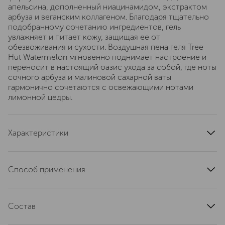
апельсина, дополненный ниацинамидом, экстрактом
арбуза и веганским коллагеном. Благодаря тщательно
подобранному сочетанию ингредиентов, гель
увлажняет и питает кожу, защищая ее от
обезвоживания и сухости. Воздушная пена геля Tree
Hut Watermelon мгновенно поднимает настроение и
переносит в настоящий оазис ухода за собой, где ноты
сочного арбуза и малиновой сахарной ваты
гармонично сочетаются с освежающими нотами
лимонной цедры.
Характеристики
область применения
тело
тип кожи
для всех типов
Способ применения
артикул
TRH725070
Небольшое количество геля нанести на влажную кожу
тела легкими массирующими движениями до
Состав
образования пены. Смыть теплой водой.
Water (Aqua, Eau), Sodium C14-16 Olefin Sulfonate,