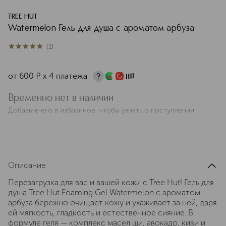
TREE HUT
Watermelon Гель для душа с ароматом арбуза
(
1
)
5
из
5
1
от
600
¤
х 4 платежа
Временно нет в наличии
Добавьте его в избранное, чтобы узнать о поступлении
Описание
Перезагрузка для вас и вашей кожи с Tree Hut! Гель для
душа Tree Hut Foaming Gel Watermelon с ароматом
арбуза бережно очищает кожу и ухаживает за ней, даря
ей мягкость, гладкость и естественное сияние. В
формуле геля — комплекс масел ши, авокадо, киви и