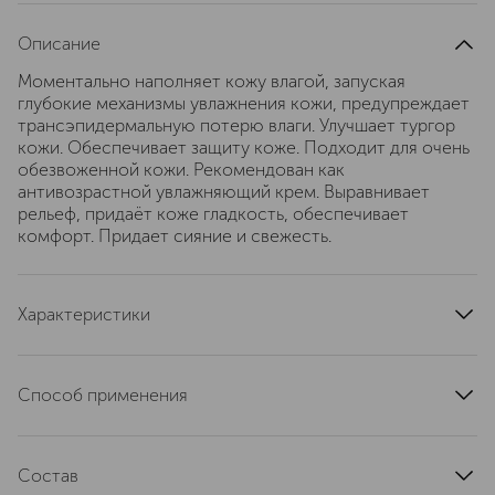
Описание
Моментально наполняет кожу влагой, запуская
глубокие механизмы увлажнения кожи, предупреждает
трансэпидермальную потерю влаги. Улучшает тургор
кожи. Обеспечивает защиту коже. Подходит для очень
обезвоженной кожи. Рекомендован как
антивозрастной увлажняющий крем. Выравнивает
рельеф, придаёт коже гладкость, обеспечивает
комфорт. Придает сияние и свежесть.
Характеристики
область применения
лицо
текстура
кремовая
Способ применения
тип кожи
для всех типов
Утром и вечером после нанесения Концентрата 3D
эффект
смягчение
Увлажнение Регенетик, нанесите лёгкими
артикул
Состав
705012
поглаживающими движениями небольшое колличество