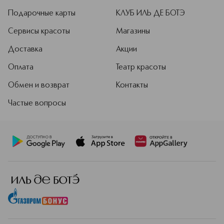
базовой при создании косметики.
Речь идет об антивозрастном уходе,
Подарочные карты
КЛУБ ИЛЬ ДЕ БОТЭ
включающем молекулы ДНК, РНК,
коллаген медузы и воду ледниковых
Сервисы красоты
Магазины
источников.
Доставка
Акции
Подробнее
Оплата
Театр красоты
Обмен и возврат
Контакты
Частые вопросы