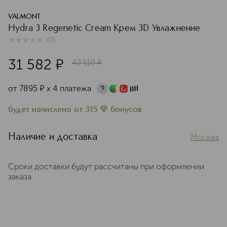
VALMONT
Hydra 3 Regenetic Cream Крем 3D Увлажнение
(
0
)
0
из
5
0
31 582
¤
42 110
¤
от
7895
¤
х 4 платежа
будет начислено
от
315
бонусов
Наличие и доставка
Москва
Сроки доставки будут рассчитаны при оформлении
заказа