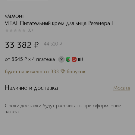
VALMONT
VITAL Питательный крем для лица Регенера I
(
0
)
0
из
5
0
33 382
¤
44 510
¤
от
8345
¤
х 4 платежа
будет начислено
от
333
бонусов
Наличие и доставка
Москва
Сроки доставки будут рассчитаны при оформлении
заказа