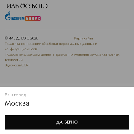
© ИЛЬ ДЕ БОТЭ
2026
Карта сайта
Политика в отношении обработки персональных данных и
конфиденциальности
Пользовательское соглашение и правила применения рекомендательных
технологий
Ведомость СОУТ
Ваш город
В КОРЗИНУ
КУПИТЬ СЕЙЧАС
Москва
Мы используем cookie-файлы и сервисы веб-аналитики. Они
необходимы для улучшения работы сайта. Подробнее –
OK
в
Политике конфиденциальности
ДА, ВЕРНО