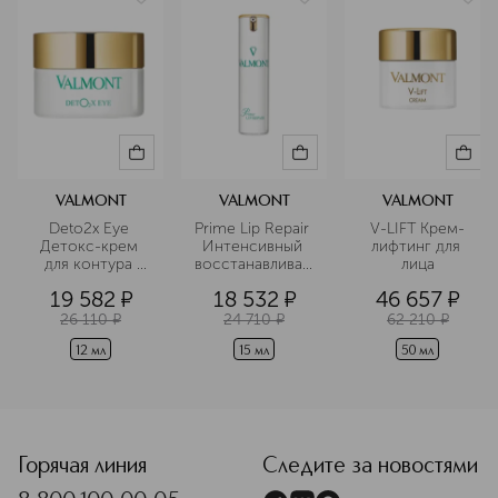
VALMONT
VALMONT
VALMONT
Deto2x Eye 
Prime Lip Repair 
V-LIFT Крем-
Детокс-крем 
Интенсивный 
лифтинг для 
для контура 
восстанавливающий
лица
глаз 
 премиум крем-
19 582
¤
18 532
¤
46 657
¤
Кислородный 
уход для губ
уход
26 110
¤
24 710
¤
62 210
¤
12 мл
15 мл
50 мл
<p class="MsoNormal"><span style="font-size: 12.0pt; line
Горячая линия
Следите за новостями