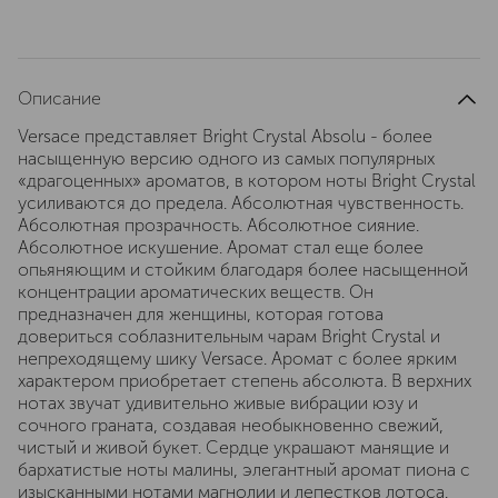
Описание
Versace представляет Bright Crystal Absolu - более
насыщенную версию одного из самых популярных
«драгоценных» ароматов, в котором ноты Bright Crystal
усиливаются до предела. Абсолютная чувственность.
Абсолютная прозрачность. Абсолютное сияние.
Абсолютное искушение. Аромат стал еще более
опьяняющим и стойким благодаря более насыщенной
концентрации ароматических веществ. Он
предназначен для женщины, которая готова
довериться соблазнительным чарам Bright Crystal и
непреходящему шику Versace. Аромат с более ярким
характером приобретает степень абсолюта. В верхних
нотах звучат удивительно живые вибрации юзу и
сочного граната, создавая необыкновенно свежий,
чистый и живой букет. Сердце украшают манящие и
бархатистые ноты малины, элегантный аромат пиона с
изысканными нотами магнолии и лепестков лотоса.