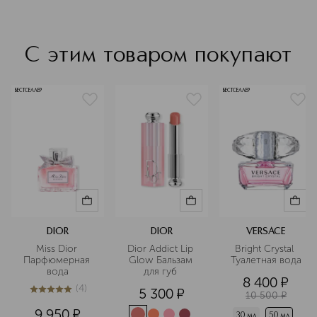
С этим товаром покупают
БЕСТСЕЛЛЕР
БЕСТСЕЛЛЕР
DIOR
DIOR
VERSACE
Miss Dior 
Dior Addict Lip 
Bright Crystal 
Парфюмерная 
Glow Бальзам 
Туалетная вода
вода
для губ 
8 400
¤
(
4
)
5 300
¤
5
из
5
4
10 500
¤
9 950
¤
30 мл
50 мл