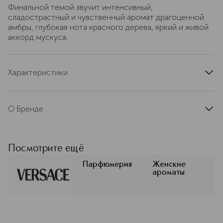
Финальной темой звучит интенсивный,
сладострастный и чувственный аромат драгоценной
амбры, глубокая нота красного дерева, яркий и живой
аккорд мускуса.
Характеристики
страна производства
Италия
артикул
511030
О Бренде
VERSACE (Версаче) — всемирно
известный итальянский бренд,
империя дизайна, ярких красок и
Посмотрите ещё
вечного триумфа красоты и
роскоши. Модный дом Versace
Парфюмерия
Женские
ароматы
основан в 1978 г. великим кутюрье
Джанни Версаче. Versace – это,
прежде всего, Модный Дом и бренд
одежды класса «люкс» - от
коллекций haute couture до готовой