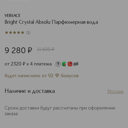
VERSACE
Bright Crystal Absolu Парфюмерная вода
(
1
)
5
из
5
1
9 280
¤
11 600
¤
от
2320
¤
х 4 платежа
будет начислено
от
92
бонусов
Наличие и доставка
Москва
Сроки доставки будут рассчитаны при оформлении
заказа