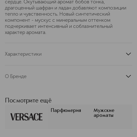
сердце. Окутывающий аромат бобов тонка,
драгоценный шафран и ладан добавляют композиции
тепло и чувственность. Новый синтетический
компонент - мускус с минеральным оттенком
подчеркивает интенсивный и соблазнительный
характер аромата.
Характеристики
тип продукта
туалетная вода
страна производства
Италия
О Бренде
артикул
721010
VERSACE (Версаче) — всемирно
известный итальянский бренд,
империя дизайна, ярких красок и
Посмотрите ещё
вечного триумфа красоты и
роскоши. Модный дом Versace
Парфюмерия
Мужские
ароматы
основан в 1978 г. великим кутюрье
Джанни Версаче. Versace – это,
прежде всего, Модный Дом и бренд
одежды класса «люкс» - от