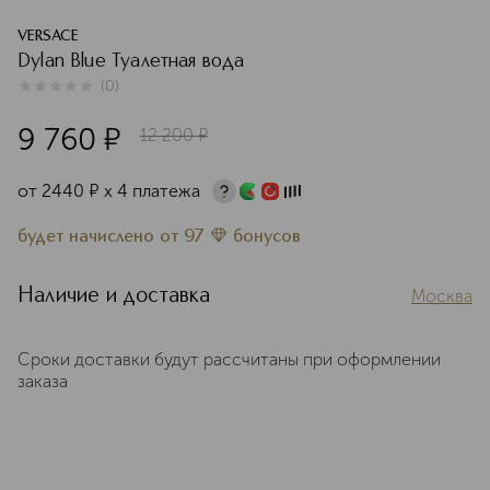
VERSACE
Dylan Blue Туалетная вода
(
0
)
0
из
5
0
9 760
¤
12 200
¤
от
2440
¤
х 4 платежа
будет начислено
от
97
бонусов
Наличие и доставка
Москва
Сроки доставки будут рассчитаны при оформлении
заказа