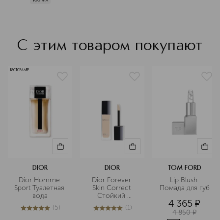
С этим товаром покупают
БЕСТСЕЛЛЕР
DIOR
DIOR
TOM FORD
Dior Homme 
Dior Forever 
Lip Blush 
Sport Туалетная 
Skin Correct 
Помада для губ
вода
Стойкий 
4 365
¤
корректор для 
(
5
)
(
1
)
лица
5
из
5
5
5
из
5
1
4 850
¤