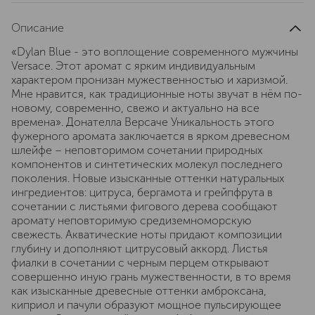
Описание
«Dylan Blue - это воплощение современного мужчины
Versace. Этот аромат с ярким индивидуальным
характером пронизан мужественностью и харизмой.
Мне нравится, как традиционные ноты звучат в нём по-
новому, современно, свежо и актуально на все
времена». Донателла Версаче Уникальность этого
фужерного аромата заключается в ярком древесном
шлейфе – неповторимом сочетании природных
компонентов и синтетических молекул последнего
поколения. Новые изысканные оттенки натуральных
ингредиентов: цитруса, бергамота и грейпфрута в
сочетании с листьями фигового дерева сообщают
аромату неповторимую средиземноморскую
свежесть. Акватические ноты придают композиции
глубину и дополняют цитрусовый аккорд. Листья
фиалки в сочетании с черным перцем открывают
совершенно иную грань мужественности, в то время
как изысканные древесные оттенки амброксана,
киприол и пачули образуют мощное пульсирующее