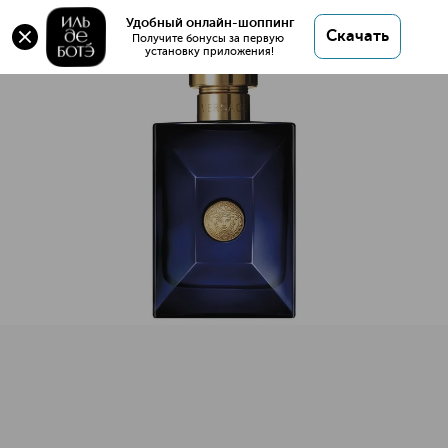
Оригинал 💯 Dylan Blue Туалетная вода купить в
Удобный онлайн-шоппинг
Скачать
интернет магазине ИЛЬ ДЕ БОТЭ с доставкой.
Получите бонусы за первую 
установку приложения!
Dylan Blue Туалетная вода
Описание
Характеристики